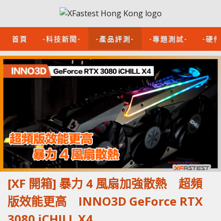
首頁
-科技新聞-
-產品評測-
-專題測試-
-硬
[XF 開箱] 暴力 4 風扇加強散熱 超頻
版效能更高 INNO3D GeForce RTX
3080 iCHILL X4