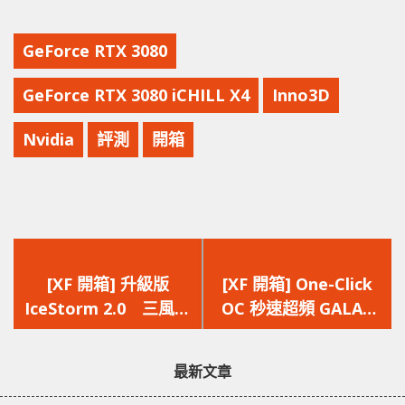
GeForce RTX 3080
GeForce RTX 3080 iCHILL X4
Inno3D
Nvidia
評測
開箱
上
下
一
一
[XF 開箱] 升級版
[XF 開箱] One-Click
篇
篇
IceStorm 2.0 三風扇
OC 秒速超頻 GALAX
文
文
七導熱管 ZOTAC
GeForce RTX 3080 SG
章：
章：
GAMING GeForce
登場
最新文章
RTX 3080 Trinity