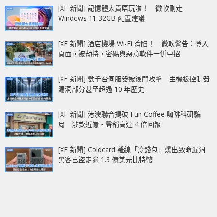
[XF 新聞] 記憶體太貴唔玩啦！ 微軟刪走
Windows 11 32GB 配置建議
[XF 新聞] 酒店機場 Wi-Fi 淪陷！ 微軟警告：登入
頁面可被劫持，密碼與惡意軟件一併中招
[XF 新聞] 數千台伺服器被後門攻擊 主機板控制器
漏洞部分甚至超過 10 年歷史
[XF 新聞] 港澳聯合搗破 Fun Coffee 咖啡科研騙
局 涉款近億‧聲稱高達 4 倍回報
[XF 新聞] Coldcard 離線「冷錢包」爆出致命漏洞
黑客已盜走逾 1.3 億美元比特幣