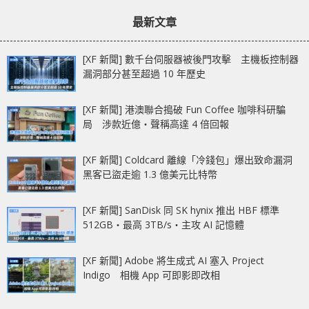
章：
章：
計圖片
最新文章
[XF 新聞] 數千台伺服器被後門攻擊 主機板控制器
漏洞部分甚至超過 10 年歷史
[XF 新聞] 港澳聯合搗破 Fun Coffee 咖啡科研騙
局 涉款近億‧聲稱高達 4 倍回報
[XF 新聞] Coldcard 離線「冷錢包」爆出致命漏洞
黑客已盜走逾 1.3 億美元比特幣
[XF 新聞] SanDisk 同 SK hynix 推出 HBF 標準
512GB‧最高 3TB/s‧主攻 AI 記憶體
[XF 新聞] Adobe 將生成式 AI 塞入 Project
Indigo 相機 App 可即影即改相