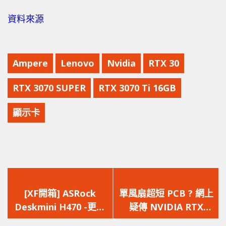
資料來源
Ampere
Lenovo
Nvidia
RTX 30
RTX 3070 SUPER
RTX 3070 Ti 16GB
顯示卡
上
下
一
一
[XF開箱] ASRock
單風扇超短 PCB ? 網上
篇
篇
Deskmini H470 -更多
疑傳 NVIDIA RTX
文
文
USB接口 還支援超頻?
3060 的散熱器外觀設