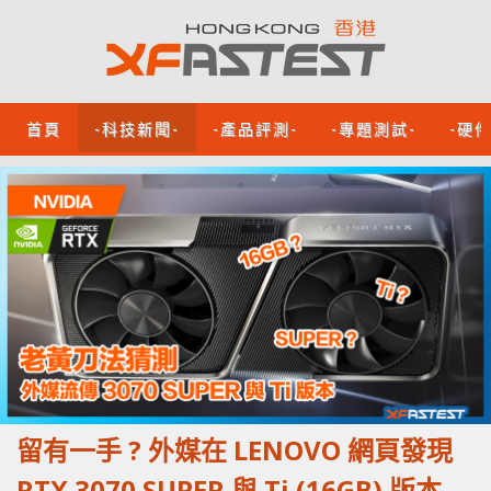
首頁
-科技新聞-
-產品評測-
-專題測試-
-硬
留有一手 ? 外媒在 LENOVO 網頁發現
RTX 3070 SUPER 與 Ti (16GB) 版本