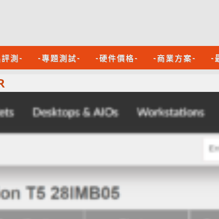
品評測-
-專題測試-
-硬件價格-
-商業方案-
-
R