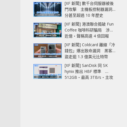
中招
[XF 新聞] 數千台伺服器被後
門攻擊 主機板控制器漏洞部
分甚至超過 10 年歷史
[XF 新聞] 港澳聯合搗破 Fun
Coffee 咖啡科研騙局 涉款
近億‧聲稱高達 4 倍回報
[XF 新聞] Coldcard 離線「冷
錢包」爆出致命漏洞 黑客已
盜走逾 1.3 億美元比特幣
[XF 新聞] SanDisk 同 SK
hynix 推出 HBF 標準
512GB‧最高 3TB/s‧主攻
AI 記憶體