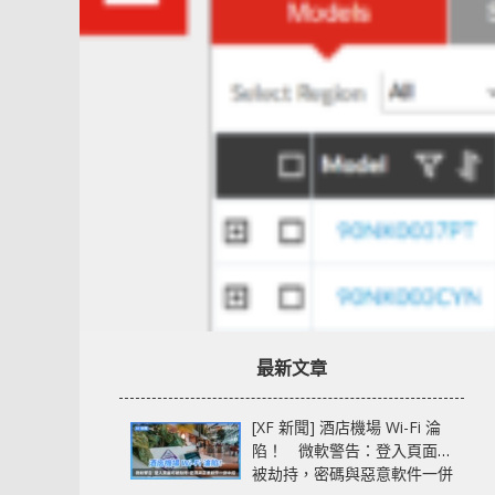
最新文章
[XF 新聞] 酒店機場 Wi-Fi 淪
陷！ 微軟警告：登入頁面可
被劫持，密碼與惡意軟件一併