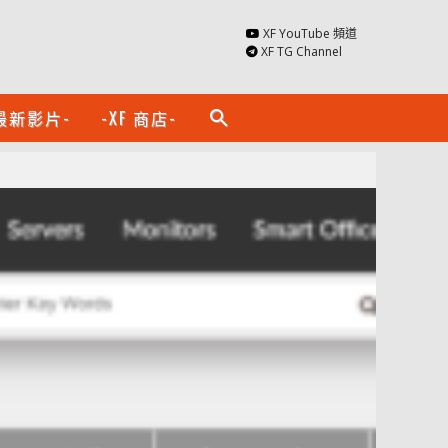
XF YouTube 頻道
XF TG Channel
最新影片-
-XF 商店-
search