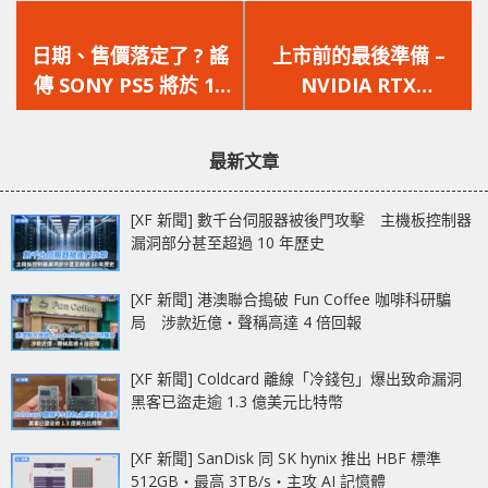
上
下
一
一
日期、售價落定了 ? 謠
上市前的最後準備 –
篇
篇
傳 SONY PS5 將於 11
NVIDIA RTX
文
文
月 13 日發售 !!
3080/3090 FE 版在韓
章：
章：
通過認證
最新文章
[XF 新聞] 數千台伺服器被後門攻擊 主機板控制器
漏洞部分甚至超過 10 年歷史
[XF 新聞] 港澳聯合搗破 Fun Coffee 咖啡科研騙
局 涉款近億‧聲稱高達 4 倍回報
[XF 新聞] Coldcard 離線「冷錢包」爆出致命漏洞
黑客已盜走逾 1.3 億美元比特幣
[XF 新聞] SanDisk 同 SK hynix 推出 HBF 標準
512GB‧最高 3TB/s‧主攻 AI 記憶體