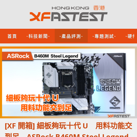
首頁
-科技新聞-
-產品評測-
-專題測試-
-硬
[XF 開箱] 細板夠玩十代 U 用料功能交
到足 ASRock B460M Steel Legend