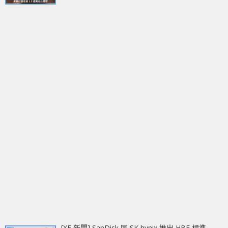
[XF 新聞] SanDisk 同 SK hynix 推出 HBF 標準