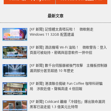
文
文
4000G 系列 APU 登場
配獨顯時僅支援 PCI-E
章：
章：
3.0 x8 的頻寬
最新文章
[XF 新聞] 記憶體太貴唔玩啦！ 微軟刪走
Windows 11 32GB 配置建議
[XF 新聞] 酒店機場 Wi-Fi 淪陷！ 微軟警告：登入
頁面可被劫持，密碼與惡意軟件一併中招
[XF 新聞] 數千台伺服器被後門攻擊 主機板控制器
漏洞部分甚至超過 10 年歷史
[XF 新聞] 港澳聯合搗破 Fun Coffee 咖啡科研騙
局 涉款近億‧聲稱高達 4 倍回報
[XF 新聞] Coldcard 離線「冷錢包」爆出致命漏洞
黑客已盜走逾 1.3 億美元比特幣