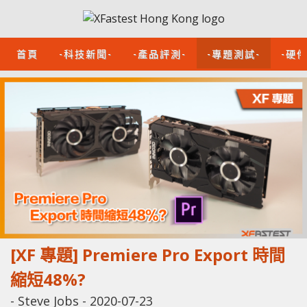
首頁
-科技新聞-
-產品評測-
-專題測試-
-硬
[XF 專題] Premiere Pro Export 時間
縮短48%?
-
Steve Jobs
-
2020-07-23