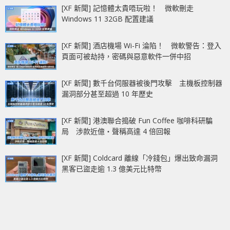
[XF 新聞] 記憶體太貴唔玩啦！ 微軟刪走
Windows 11 32GB 配置建議
[XF 新聞] 酒店機場 Wi-Fi 淪陷！ 微軟警告：登入
頁面可被劫持，密碼與惡意軟件一併中招
[XF 新聞] 數千台伺服器被後門攻擊 主機板控制器
漏洞部分甚至超過 10 年歷史
[XF 新聞] 港澳聯合搗破 Fun Coffee 咖啡科研騙
局 涉款近億‧聲稱高達 4 倍回報
[XF 新聞] Coldcard 離線「冷錢包」爆出致命漏洞
黑客已盜走逾 1.3 億美元比特幣