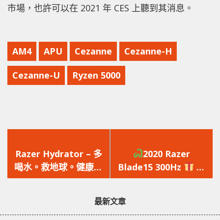
市場，也許可以在 2021 年 CES 上聽到其消息。
AM4
APU
Cezanne
Cezanne-H
Cezanne-U
Ryzen 5000
上
下
一
一
Razer Hydrator – 多
2020 Razer
篇
篇
喝水。救地球。健康、
Blade15 300Hz
購
文
文
環保、玩樂一把抓
買即送高達 $1,268
章：
章：
Razer Gaming Gears
最新文章