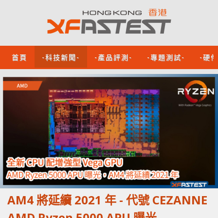
首頁
-科技新聞-
-產品評測-
-專題測試-
-硬
AM4 將延續 2021 年 - 代號 CEZANNE
AMD Ryzen 5000 APU 曝光