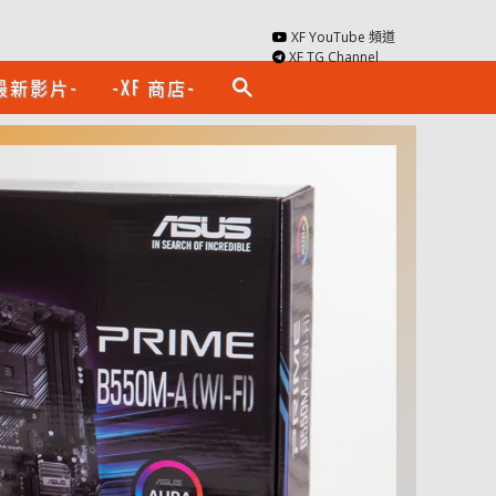
XF YouTube 頻道
XF TG Channel
最新影片-
-XF 商店-
search