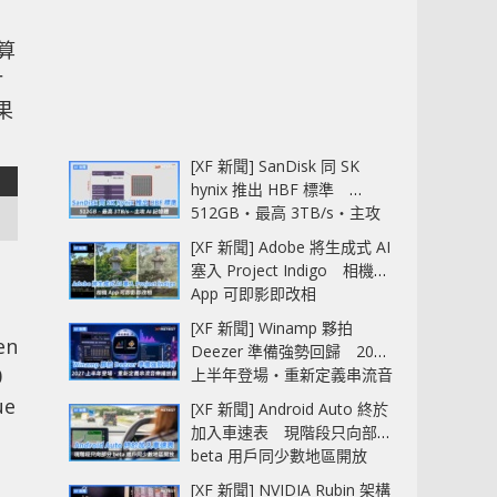
算
片
果
[XF 新聞] SanDisk 同 SK
hynix 推出 HBF 標準
512GB‧最高 3TB/s‧主攻
AI 記憶體
[XF 新聞] Adobe 將生成式 AI
塞入 Project Indigo 相機
App 可即影即改相
[XF 新聞] Winamp 夥拍
en
Deezer 準備強勢回歸 2027
0
上半年登場‧重新定義串流音
樂播放器
ue
[XF 新聞] Android Auto 終於
加入車速表 現階段只向部分
beta 用戶同少數地區開放
[XF 新聞] NVIDIA Rubin 架構