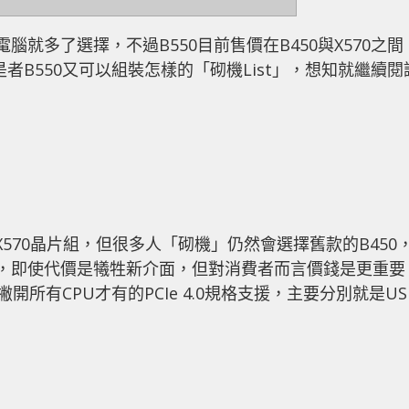
腦就多了選擇，不過B550目前售價在B450與X570之間
者B550又可以組裝怎樣的「砌機List」，想知就繼續閱
推出X570晶片組，但很多人「砌機」仍然會選擇舊款的B450
便宜，即使代價是犧牲新介面，但對消費者而言價錢是更重要
開所有CPU才有的PCIe 4.0規格支援，主要分別就是US