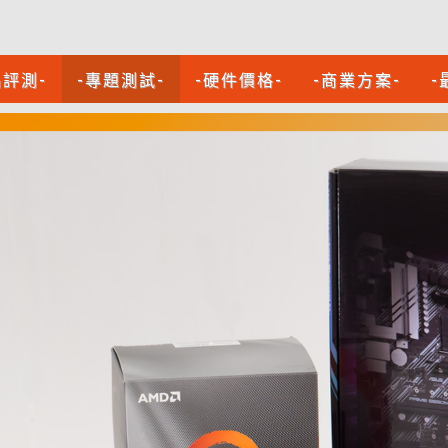
品評測-
-專題測試-
-硬件價格-
-商業方案-
-