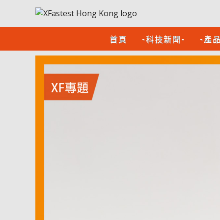
首頁
-科技新聞-
-產