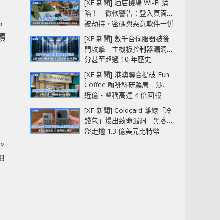
[XF 新聞] 酒店機場 Wi-Fi 淪
陷！ 微軟警告：登入頁面可
，
被劫持，密碼與惡意軟件一併
中招
讀
[XF 新聞] 數千台伺服器被後
門攻擊 主機板控制器漏洞部
分甚至超過 10 年歷史
[XF 新聞] 港澳聯合搗破 Fun
Coffee 咖啡科研騙局 涉款
近億‧聲稱高達 4 倍回報
[XF 新聞] Coldcard 離線「冷
錢包」爆出致命漏洞 黑客已
，
盜走逾 1.3 億美元比特幣
。
B