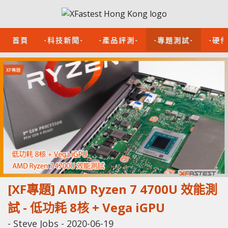
首頁
-科技新聞-
-產品評測-
-專題測試-
-硬
[XF專題] AMD Ryzen 7 4700U 效能測
試 - 低功耗 8核 + Vega iGPU
-
Steve Jobs
-
2020-06-19