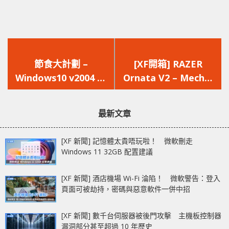
上
下
一
一
節食大計劃 –
[XF開箱] RAZER
篇
篇
Windows10 v2004 加
Ornata V2 – Mecha-
文
文
入新技術減少 RAM 資
Membrane混合軸承
章：
章：
源使用，Chrome 輕鬆
多媒體創作更輕鬆
最新文章
省幾百 MB RAM 佔用
[XF 新聞] 記憶體太貴唔玩啦！ 微軟刪走
Windows 11 32GB 配置建議
[XF 新聞] 酒店機場 Wi-Fi 淪陷！ 微軟警告：登入
頁面可被劫持，密碼與惡意軟件一併中招
[XF 新聞] 數千台伺服器被後門攻擊 主機板控制器
漏洞部分甚至超過 10 年歷史