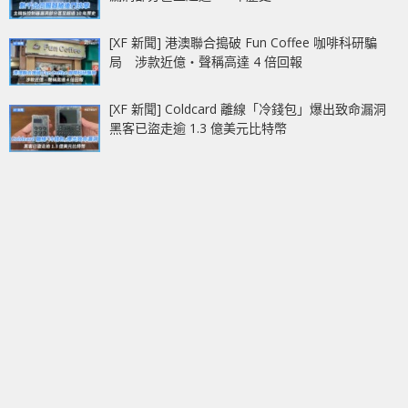
[XF 新聞] 港澳聯合搗破 Fun Coffee 咖啡科研騙
局 涉款近億‧聲稱高達 4 倍回報
[XF 新聞] Coldcard 離線「冷錢包」爆出致命漏洞
黑客已盜走逾 1.3 億美元比特幣