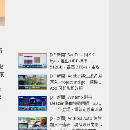
留
[XF 新聞] SanDisk 同 SK
N
hynix 推出 HBF 標準
點
512GB‧最高 3TB/s‧主攻
AI 記憶體
家
[XF 新聞] Adobe 將生成式 AI
塞入 Project Indigo 相機
App 可即影即改相
生
得
[XF 新聞] Winamp 夥拍
Deezer 準備強勢回歸 2027
記
上半年登場‧重新定義串流音
資
樂播放器
[XF 新聞] Android Auto 終於
加入車速表 現階段只向部分