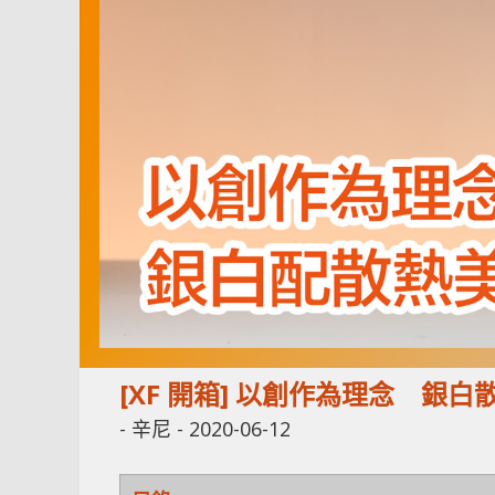
[XF 開箱] 以創作為理念 銀白散熱美
-
辛尼
-
2020-06-12