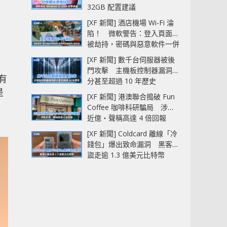
32GB 配置建議
[XF 新聞] 酒店機場 Wi-Fi 淪
陷！ 微軟警告：登入頁面可
被劫持，密碼與惡意軟件一併
中招
[XF 新聞] 數千台伺服器被後
門攻擊 主機板控制器漏洞部
有
分甚至超過 10 年歷史
是
[XF 新聞] 港澳聯合搗破 Fun
Coffee 咖啡科研騙局 涉款
近億‧聲稱高達 4 倍回報
[XF 新聞] Coldcard 離線「冷
錢包」爆出致命漏洞 黑客已
盜走逾 1.3 億美元比特幣