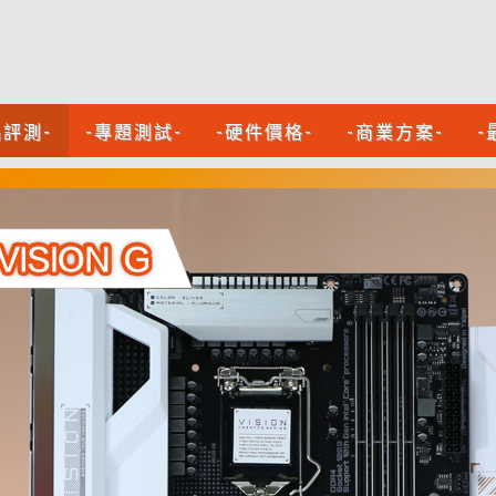
品評測-
-專題測試-
-硬件價格-
-商業方案-
-