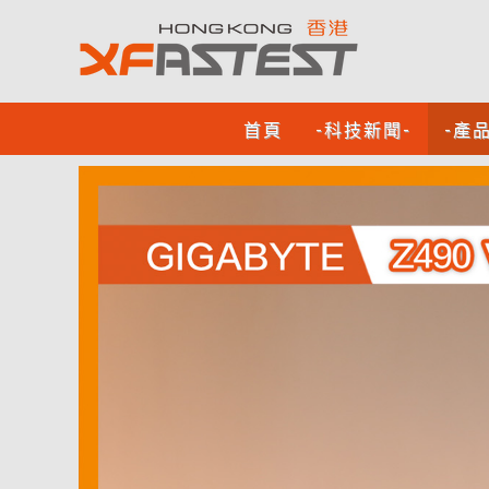
首頁
-科技新聞-
-產