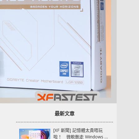
最新文章
[XF 新聞] 記憶體太貴唔玩
啦！ 微軟刪走 Windows 11