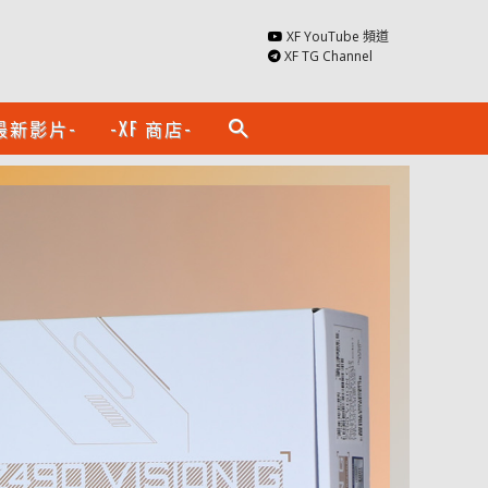
XF YouTube 頻道
XF TG Channel
最新影片-
-XF 商店-
search