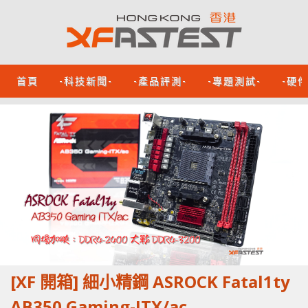
首頁
-科技新聞-
-產品評測-
-專題測試-
-硬
[XF 開箱] 細小精鋼 ASROCK Fatal1ty
AB350 Gaming-ITX/ac