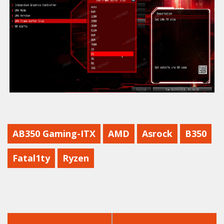
AB350 Gaming-ITX
AMD
Asrock
B350
Fatal1ty
Ryzen