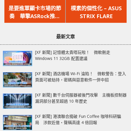
上
下
一
一
是要進軍顯卡市場的節
樸素的個性化 – ASUS
篇
篇
奏 華擎ASRock推出
STRIX FLARE
文
文
Phantom Gaming新
章：
章：
品牌
最新文章
[XF 新聞] 記憶體太貴唔玩啦！ 微軟刪走
Windows 11 32GB 配置建議
[XF 新聞] 酒店機場 Wi-Fi 淪陷！ 微軟警告：登入
頁面可被劫持，密碼與惡意軟件一併中招
[XF 新聞] 數千台伺服器被後門攻擊 主機板控制器
漏洞部分甚至超過 10 年歷史
[XF 新聞] 港澳聯合搗破 Fun Coffee 咖啡科研騙
局 涉款近億‧聲稱高達 4 倍回報