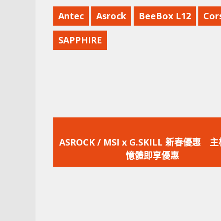
Antec
Asrock
BeeBox L12
Cor
SAPPHIRE
上
一
ASROCK / MSI x G.SKILL 新春優惠
篇
憶體即享優惠
文
章：