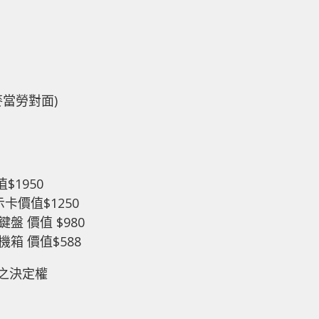
麥當勞對面)
值$1950
 顯示卡價值$1250
軸鍵盤 價值 $980
璃機箱 價值$588
最後之決定權