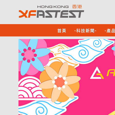
首頁
-科技新聞-
-產