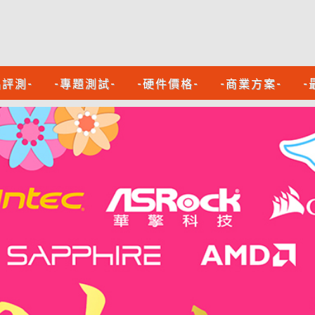
品評測-
-專題測試-
-硬件價格-
-商業方案-
-