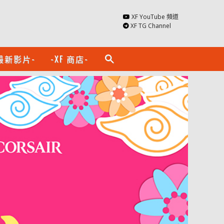
XF YouTube 頻道
XF TG Channel
最新影片-
-XF 商店-
search