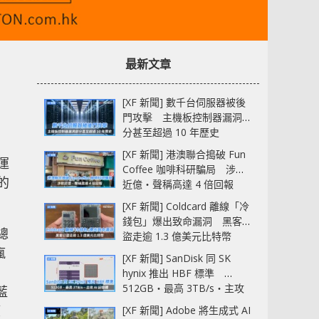
最新文章
[XF 新聞] 數千台伺服器被後
門攻擊 主機板控制器漏洞部
分甚至超過 10 年歷史
[XF 新聞] 港澳聯合搗破 Fun
運
Coffee 咖啡科研騙局 涉款
的
近億‧聲稱高達 4 倍回報
[XF 新聞] Coldcard 離線「冷
錢包」爆出致命漏洞 黑客已
總
盜走逾 1.3 億美元比特幣
瘋
[XF 新聞] SanDisk 同 SK
hynix 推出 HBF 標準
512GB‧最高 3TB/s‧主攻
 藍
AI 記憶體
望
[XF 新聞] Adobe 將生成式 AI