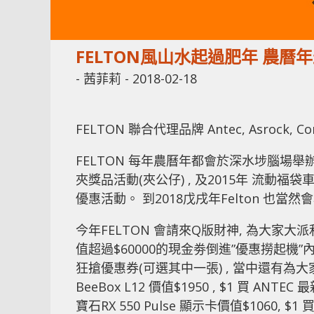
FELTON風山水起過肥年 農曆
-
茜菲莉
-
2018-02-18
FELTON 聯合代理品牌 Antec, Asrock,
FELTON 每年農曆年都會於深水埗腦場舉辦
夾獎品活動(夾公仔) , 及2015年 流動
優惠活動。 到2018戊戌年Felton 也
今年FELTON 會請來Q版財神, 為大家大派
值超過$60000的現金劵倒進”優惠撈起機”
狂搶優惠券(可選其中一張) , 當中還有為大家
BeeBox L12 價值$1950 , $1 買 ANTEC
寶石RX 550 Pulse 顯示卡價值$1060, $1 