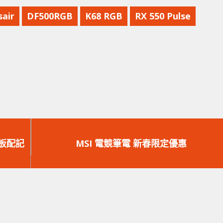
sair
DF500RGB
K68 RGB
RX 550 Pulse
下
一
 主板配記
MSI 電競筆電 新春限定優惠
篇
文
章：