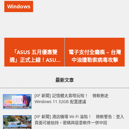
Windows
上
下
一
一
「ASUS 五月優惠雙
電子支付全癱瘓 – 台灣
篇
篇
週」正式上線！ASUS
中油遭勒索病毒攻擊
文
文
網店精選貨品低至六七
章：
章：
折，凡購買更贈送精彩
最新文章
禮品！
[XF 新聞] 記憶體太貴唔玩啦！ 微軟刪走
Windows 11 32GB 配置建議
[XF 新聞] 酒店機場 Wi-Fi 淪陷！ 微軟警告：登入
頁面可被劫持，密碼與惡意軟件一併中招