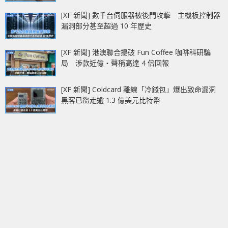
[XF 新聞] 數千台伺服器被後門攻擊 主機板控制器
漏洞部分甚至超過 10 年歷史
[XF 新聞] 港澳聯合搗破 Fun Coffee 咖啡科研騙
局 涉款近億‧聲稱高達 4 倍回報
[XF 新聞] Coldcard 離線「冷錢包」爆出致命漏洞
黑客已盜走逾 1.3 億美元比特幣