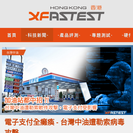
首頁
-科技新聞-
-產品評測-
-專題測試-
-硬
電子支付全癱瘓 - 台灣中油遭勒索病毒
攻擊