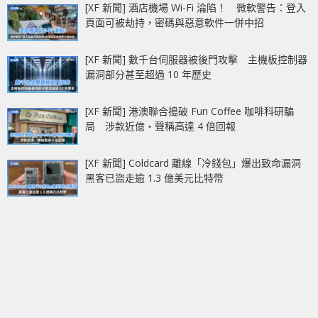
[XF 新聞] 酒店機場 Wi-Fi 淪陷！ 微軟警告：登入
頁面可被劫持，密碼與惡意軟件一併中招
[XF 新聞] 數千台伺服器被後門攻擊 主機板控制器
漏洞部分甚至超過 10 年歷史
[XF 新聞] 港澳聯合搗破 Fun Coffee 咖啡科研騙
局 涉款近億‧聲稱高達 4 倍回報
[XF 新聞] Coldcard 離線「冷錢包」爆出致命漏洞
黑客已盜走逾 1.3 億美元比特幣