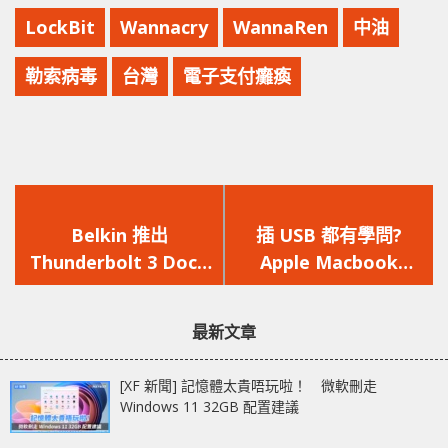
LockBit
Wannacry
WannaRen
中油
勒索病毒
台灣
電子支付癱瘓
上
下
一
一
Belkin 推出
插 USB 都有學問?
篇
篇
Thunderbolt 3 Dock
Apple Macbook
文
文
Pro 同時支援 Mac 及
Type-C 設備插同一邊
章：
章：
Windows 操作系統
會帶來負面影響
最新文章
[XF 新聞] 記憶體太貴唔玩啦！ 微軟刪走
Windows 11 32GB 配置建議