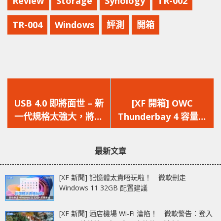
Review
Storage
Synology
TR-002
TR-004
Windows
評測
開箱
上
下
一
一
USB 4.0 即將面世 – 新
[XF 開箱] OWC
篇
篇
一代規格太強大，將取
Thunderbay 4 容量高
文
文
代「傳線」界 ?
達 56TB 速度可達
章：
章：
1000MB/s
最新文章
[XF 新聞] 記憶體太貴唔玩啦！ 微軟刪走
Windows 11 32GB 配置建議
[XF 新聞] 酒店機場 Wi-Fi 淪陷！ 微軟警告：登入