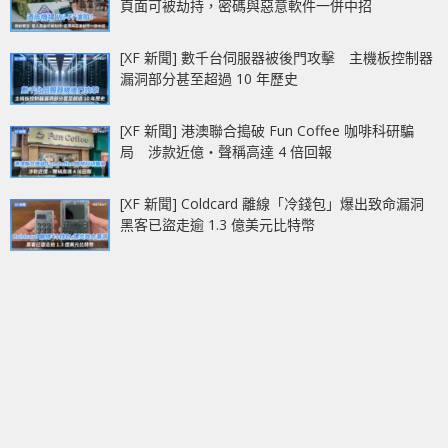
頁面可被劫持，密碼與惡意軟件一併中招
[XF 新聞] 數千台伺服器被後門攻擊 主機板控制器
漏洞部分甚至超過 10 年歷史
[XF 新聞] 港澳聯合搗破 Fun Coffee 咖啡科研騙
局 涉款近億‧聲稱高達 4 倍回報
[XF 新聞] Coldcard 離線「冷錢包」爆出致命漏洞
黑客已盜走逾 1.3 億美元比特幣