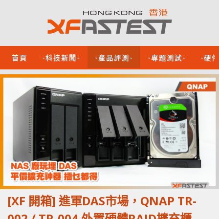
首頁
-科技新聞-
-產品評測-
-專題測試-
-硬
[XF 開箱] 進軍DAS市場，QNAP TR-
002 / TR-004 外置硬體RAID擴充櫃