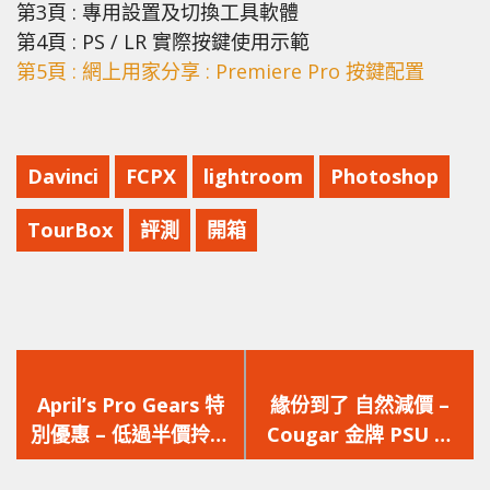
第3頁 : 專用設置及切換工具軟體
第4頁 : PS / LR 實際按鍵使用示範
第5頁 : 網上用家分享 : Premiere Pro 按鍵配置
Davinci
FCPX
lightroom
Photoshop
TourBox
評測
開箱
上
下
一
一
April’s Pro Gears 特
緣份到了 自然減價 –
篇
篇
別優惠 – 低過半價拎走
Cougar 金牌 PSU 佛
文
文
特別版 Razer RGB 滑
系優惠