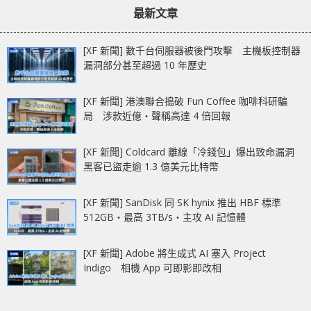
章：
章：
鼠墊
最新文章
[XF 新聞] 數千台伺服器被後門攻擊 主機板控制器
漏洞部分甚至超過 10 年歷史
[XF 新聞] 港澳聯合搗破 Fun Coffee 咖啡科研騙
局 涉款近億‧聲稱高達 4 倍回報
[XF 新聞] Coldcard 離線「冷錢包」爆出致命漏洞
黑客已盜走逾 1.3 億美元比特幣
[XF 新聞] SanDisk 同 SK hynix 推出 HBF 標準
512GB‧最高 3TB/s‧主攻 AI 記憶體
[XF 新聞] Adobe 將生成式 AI 塞入 Project
Indigo 相機 App 可即影即改相