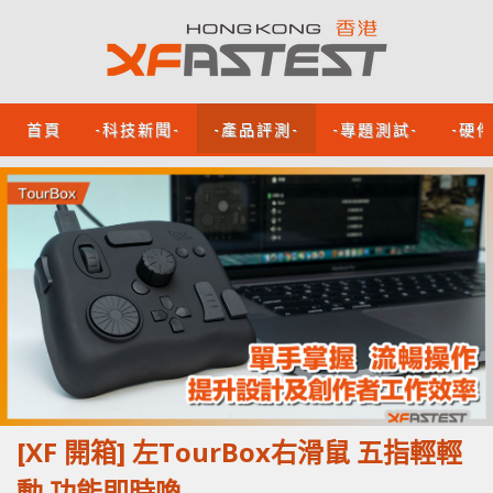
首頁
-科技新聞-
-產品評測-
-專題測試-
-硬
[XF 開箱] 左TourBox右滑鼠 五指輕輕
動 功能即時喚