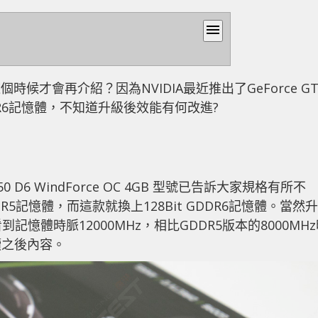
menu
何這個時候才會再介紹？因為NVIDIA最近推出了GeForce GT
DR6記憶體，不知道升級後效能有何改進?
650 D6 WindForce OC 4GB 型號已告訴大家規格有所不
DDR5記憶體，而這款就換上128Bit GDDR6記憶體。當然升
記憶體時脈12000MHz，相比GDDR5版本的8000MH
讀之後內容。