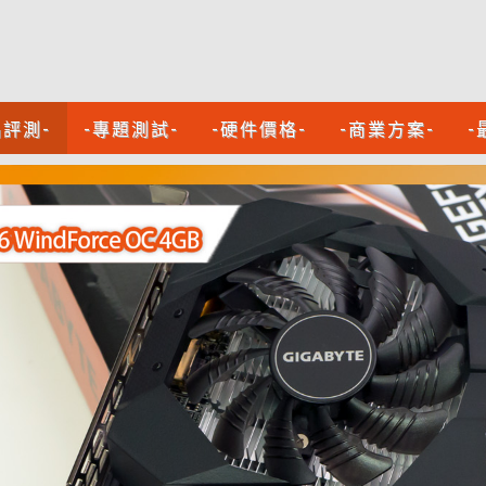
品評測-
-專題測試-
-硬件價格-
-商業方案-
-