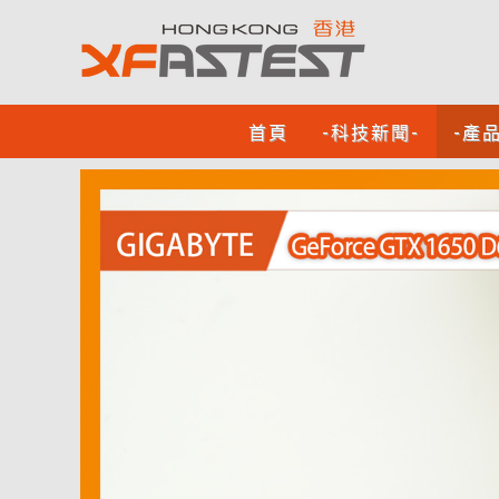
首頁
-科技新聞-
-產