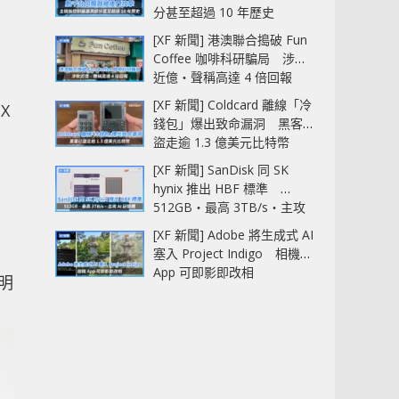
分甚至超過 10 年歷史
[XF 新聞] 港澳聯合搗破 Fun
Coffee 咖啡科研騙局 涉款
近億‧聲稱高達 4 倍回報
[XF 新聞] Coldcard 離線「冷
X
錢包」爆出致命漏洞 黑客已
盜走逾 1.3 億美元比特幣
[XF 新聞] SanDisk 同 SK
hynix 推出 HBF 標準
512GB‧最高 3TB/s‧主攻
AI 記憶體
[XF 新聞] Adobe 將生成式 AI
塞入 Project Indigo 相機
App 可即影即改相
z明