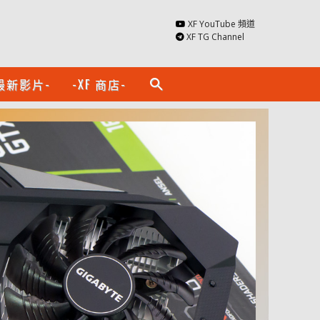
XF YouTube 頻道
XF TG Channel
最新影片-
-XF 商店-
search