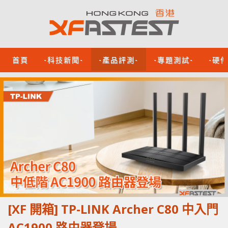
首頁
-科技新聞-
-產品評測-
-專題測試-
-硬
[XF 開箱] TP-LINK Archer C80 中入門
AC1900 路由器登場