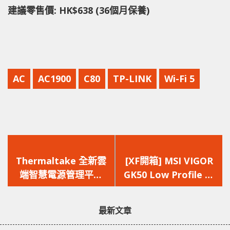
建議零售價: HK$638 (36個月保養)
AC
AC1900
C80
TP-LINK
Wi-Fi 5
上
下
一
一
Thermaltake 全新雲
[XF開箱] MSI VIGOR
篇
篇
端智慧電源管理平台
GK50 Low Profile 短
文
文
(SPM)2.0
軸設計 幻彩燈效熱鍵切
章：
章：
換
最新文章