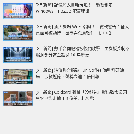
[XF 新聞] 記憶體太貴唔玩啦！ 微軟刪走
Windows 11 32GB 配置建議
[XF 新聞] 酒店機場 Wi-Fi 淪陷！ 微軟警告：登入
頁面可被劫持，密碼與惡意軟件一併中招
[XF 新聞] 數千台伺服器被後門攻擊 主機板控制器
漏洞部分甚至超過 10 年歷史
[XF 新聞] 港澳聯合搗破 Fun Coffee 咖啡科研騙
局 涉款近億‧聲稱高達 4 倍回報
[XF 新聞] Coldcard 離線「冷錢包」爆出致命漏洞
黑客已盜走逾 1.3 億美元比特幣