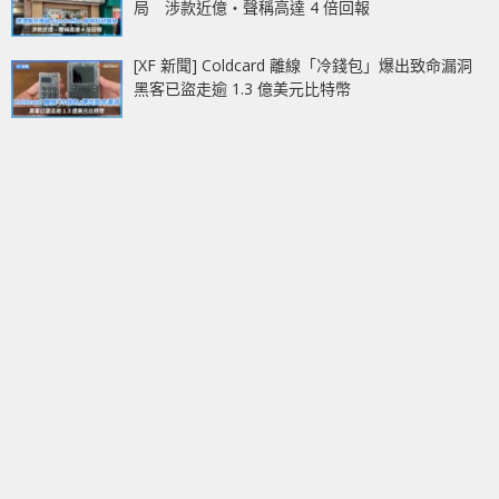
局 涉款近億‧聲稱高達 4 倍回報
[XF 新聞] Coldcard 離線「冷錢包」爆出致命漏洞
黑客已盜走逾 1.3 億美元比特幣