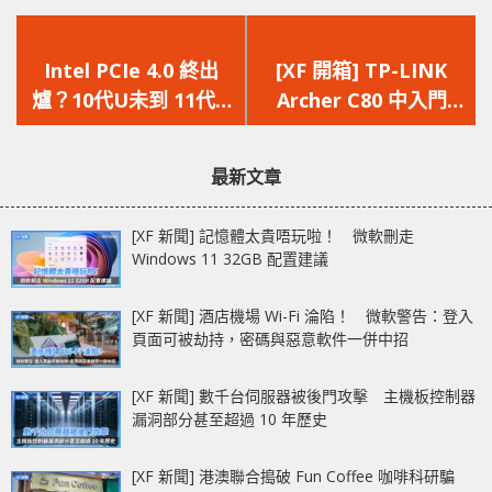
上
下
一
一
Intel PCIe 4.0 終出
[XF 開箱] TP-LINK
篇
篇
爐？10代U未到 11代U
Archer C80 中入門
文
文
先流出資料？
AC1900 路由器登場
章：
章：
最新文章
[XF 新聞] 記憶體太貴唔玩啦！ 微軟刪走
Windows 11 32GB 配置建議
[XF 新聞] 酒店機場 Wi-Fi 淪陷！ 微軟警告：登入
頁面可被劫持，密碼與惡意軟件一併中招
[XF 新聞] 數千台伺服器被後門攻擊 主機板控制器
漏洞部分甚至超過 10 年歷史
[XF 新聞] 港澳聯合搗破 Fun Coffee 咖啡科研騙