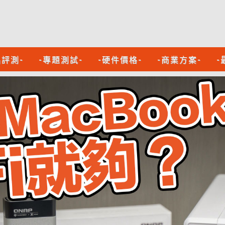
品評測-
-專題測試-
-硬件價格-
-商業方案-
-