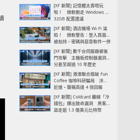
[XF 新聞] 記憶體太貴唔玩
啦！ 微軟刪走 Windows 11
讀
32GB 配置建議
[XF 新聞] 酒店機場 Wi-Fi 淪
陷！ 微軟警告：登入頁面可
被劫持，密碼與惡意軟件一併
中招
[XF 新聞] 數千台伺服器被後
門攻擊 主機板控制器漏洞部
分甚至超過 10 年歷史
[XF 新聞] 港澳聯合搗破 Fun
Coffee 咖啡科研騙局 涉款
近億‧聲稱高達 4 倍回報
[XF 新聞] Coldcard 離線「冷
錢包」爆出致命漏洞 黑客已
盜走逾 1.3 億美元比特幣