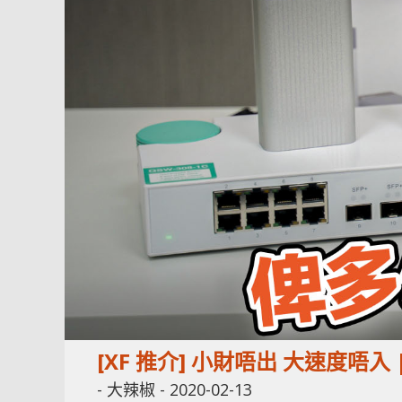
[XF 推介] 小財唔出 大速度唔入 |
-
大辣椒
-
2020-02-13