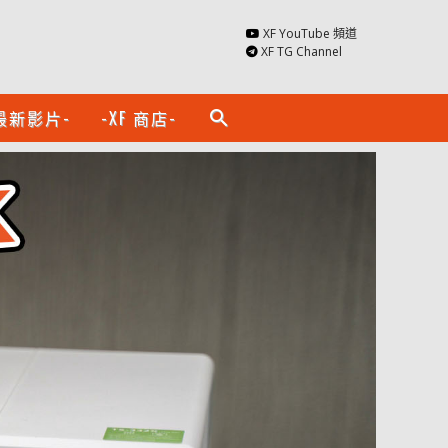
XF YouTube 頻道
XF TG Channel
最新影片-
-XF 商店-
search