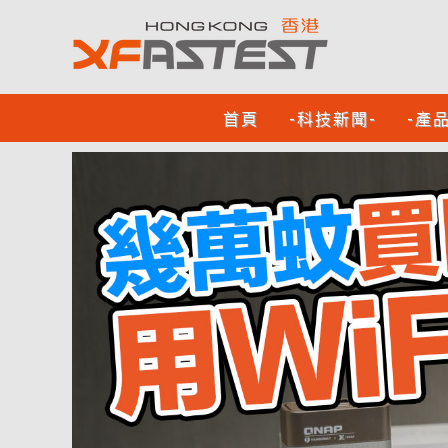
首頁
-科技新聞-
-產