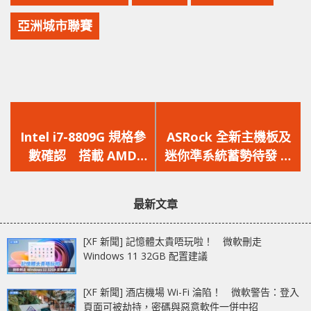
亞洲城市聯賽
上
下
一
一
Intel i7-8809G 規格參
ASRock 全新主機板及
篇
篇
數確認 搭載 AMD
迷你準系統蓄勢待發 強
文
文
Vega 保留 HD630 內
勢襲捲CES 2018
章：
章：
顯
最新文章
[XF 新聞] 記憶體太貴唔玩啦！ 微軟刪走
Windows 11 32GB 配置建議
[XF 新聞] 酒店機場 Wi-Fi 淪陷！ 微軟警告：登入
頁面可被劫持，密碼與惡意軟件一併中招