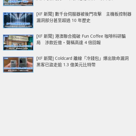
[XF 新聞] 數千台伺服器被後門攻擊 主機板控制器
漏洞部分甚至超過 10 年歷史
[XF 新聞] 港澳聯合搗破 Fun Coffee 咖啡科研騙
局 涉款近億‧聲稱高達 4 倍回報
[XF 新聞] Coldcard 離線「冷錢包」爆出致命漏洞
黑客已盜走逾 1.3 億美元比特幣