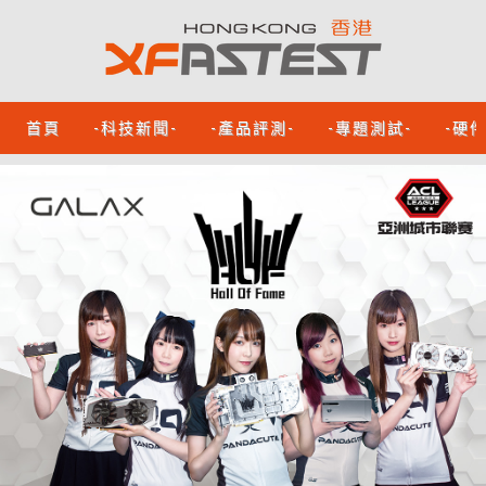
首頁
-科技新聞-
-產品評測-
-專題測試-
-硬