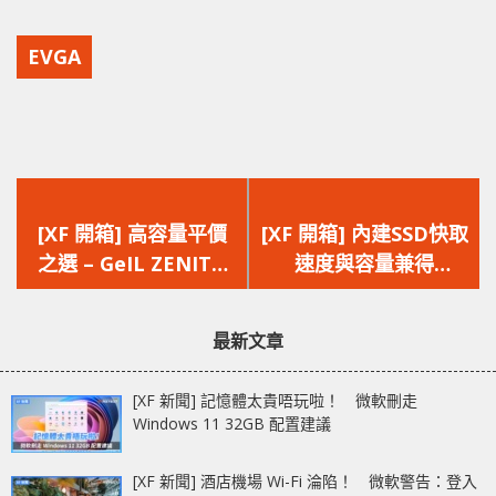
EVGA
上
下
一
一
[XF 開箱] 高容量平價
[XF 開箱] 內建SSD快取
篇
篇
之選 – GeIL ZENITH
速度與容量兼得
文
文
R3 SSD
Seagate FireCuda
章：
章：
2TB 2.5″ 混合式硬碟
最新文章
[XF 新聞] 記憶體太貴唔玩啦！ 微軟刪走
Windows 11 32GB 配置建議
[XF 新聞] 酒店機場 Wi-Fi 淪陷！ 微軟警告：登入