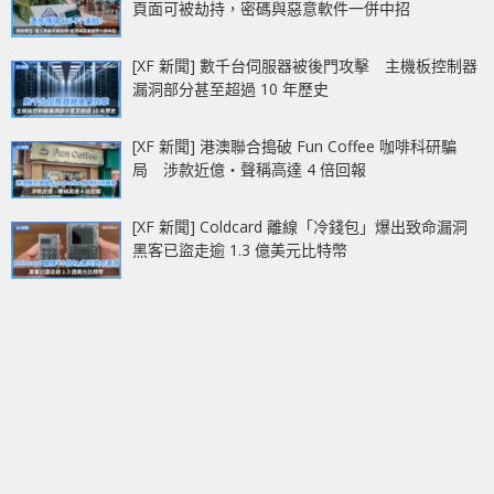
頁面可被劫持，密碼與惡意軟件一併中招
[XF 新聞] 數千台伺服器被後門攻擊 主機板控制器
漏洞部分甚至超過 10 年歷史
[XF 新聞] 港澳聯合搗破 Fun Coffee 咖啡科研騙
局 涉款近億‧聲稱高達 4 倍回報
[XF 新聞] Coldcard 離線「冷錢包」爆出致命漏洞
黑客已盜走逾 1.3 億美元比特幣