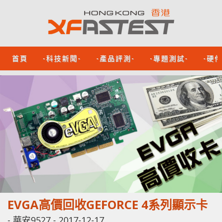
首頁
-科技新聞-
-產品評測-
-專題測試-
-硬
EVGA高價回收GEFORCE 4系列顯示卡
-
華安9527
-
2017-12-17