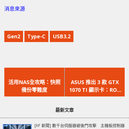
消息來源
Gen2
Type-C
USB3.2
上
下
一
一
活用NAS全攻略：快照
ASUS 推出 3 款 GTX
篇
篇
備份零難度
1070 TI 顯示卡：ROG
文
文
STRIX、TURBO 與
章：
章：
CERBERUS
最新文章
[XF 新聞] 數千台伺服器被後門攻擊 主機板控制器