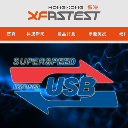
首頁
-科技新聞-
-產品評測-
-專題測試-
-硬