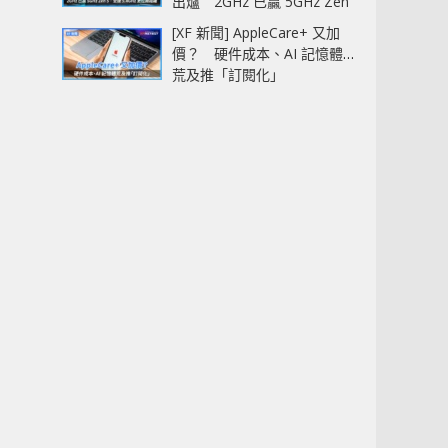
出爐 2GHz 已贏 5GHz Zen
5‧全速 5.4GHz 更拉開距離
[XF 新聞] AppleCare+ 又加
價？ 硬件成本、AI 記憶體
荒及推「訂閱化」