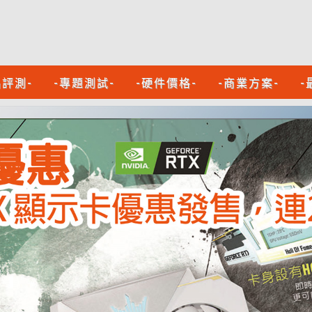
品評測-
-專題測試-
-硬件價格-
-商業方案-
-