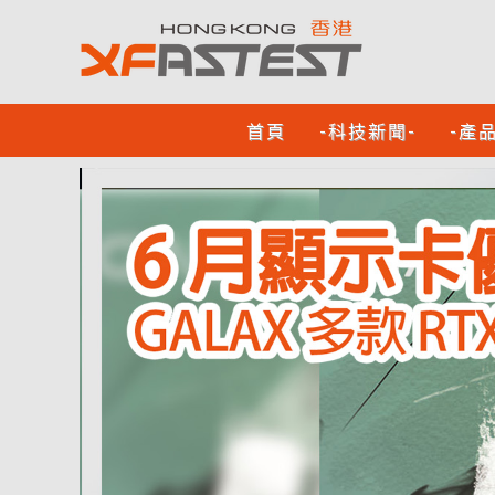
首頁
-科技新聞-
-產