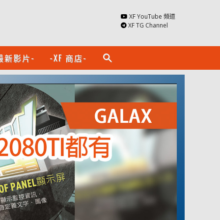
XF YouTube 頻道
XF TG Channel
最新影片-
-XF 商店-
search