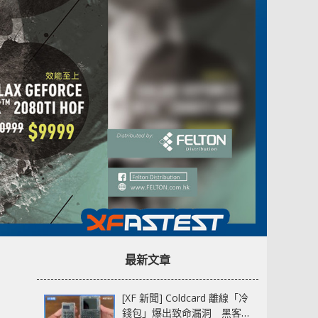
最新文章
[XF 新聞] Coldcard 離線「冷
錢包」爆出致命漏洞 黑客已