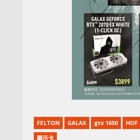
FELTON
GALAX
gtx 1650
HOF
顯示卡