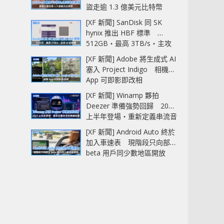
盜走逾 1.3 億美元比特幣
[XF 新聞] SanDisk 同 SK
hynix 推出 HBF 標準
512GB‧最高 3TB/s‧主攻
AI 記憶體
[XF 新聞] Adobe 將生成式 AI
塞入 Project Indigo 相機
App 可即影即改相
[XF 新聞] Winamp 夥拍
Deezer 準備強勢回歸 2027
上半年登場‧重新定義串流音
樂播放器
[XF 新聞] Android Auto 終於
加入車速表 現階段只向部分
beta 用戶同少數地區開放