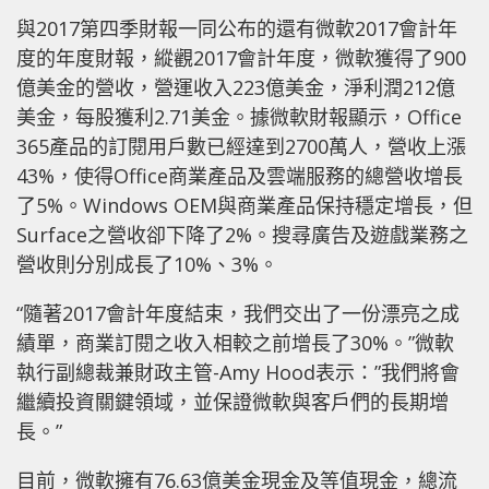
與2017第四季財報一同公布的還有微軟2017會計年
度的年度財報，縱觀2017會計年度，微軟獲得了900
億美金的營收，營運收入223億美金，淨利潤212億
美金，每股獲利2.71美金。據微軟財報顯示，Office
365產品的訂閱用戶數已經達到2700萬人，營收上漲
43%，使得Office商業產品及雲端服務的總營收增長
了5%。Windows OEM與商業產品保持穩定增長，但
Surface之營收卻下降了2%。搜尋廣告及遊戲業務之
營收則分別成長了10%、3%。
“隨著2017會計年度結束，我們交出了一份漂亮之成
績單，商業訂閱之收入相較之前增長了30%。”微軟
執行副總裁兼財政主管-Amy Hood表示：”我們將會
繼續投資關鍵領域，並保證微軟與客戶們的長期增
長。”
目前，微軟擁有76.63億美金現金及等值現金，總流