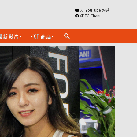
XF YouTube 頻道
XF TG Channel
最新影片-
-XF 商店-
search