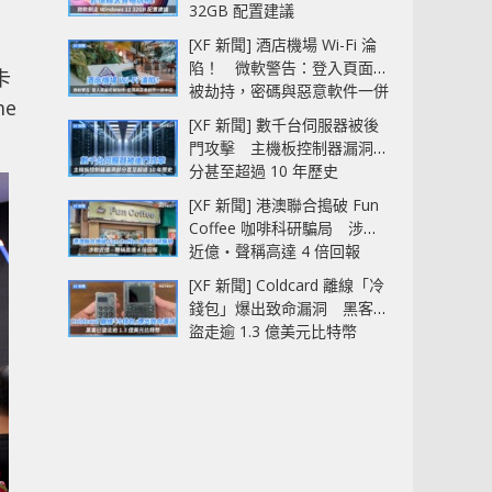
32GB 配置建議
[XF 新聞] 酒店機場 Wi-Fi 淪
陷！ 微軟警告：登入頁面可
卡
被劫持，密碼與惡意軟件一併
e
中招
[XF 新聞] 數千台伺服器被後
門攻擊 主機板控制器漏洞部
分甚至超過 10 年歷史
[XF 新聞] 港澳聯合搗破 Fun
Coffee 咖啡科研騙局 涉款
近億‧聲稱高達 4 倍回報
[XF 新聞] Coldcard 離線「冷
錢包」爆出致命漏洞 黑客已
盜走逾 1.3 億美元比特幣