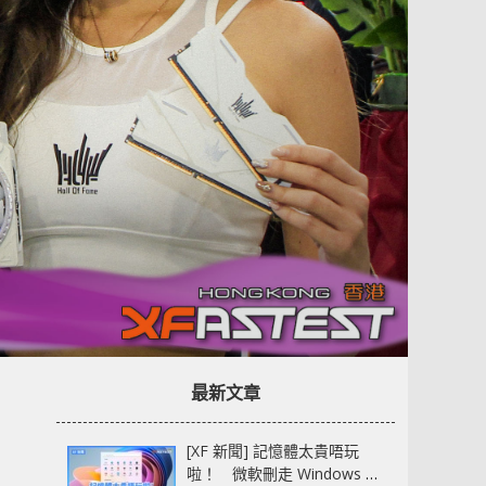
最新文章
[XF 新聞] 記憶體太貴唔玩
啦！ 微軟刪走 Windows 11