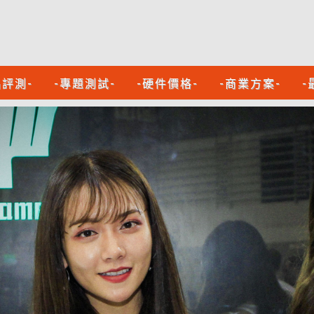
品評測-
-專題測試-
-硬件價格-
-商業方案-
-