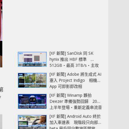
[XF 新聞] SanDisk 同 SK
hynix 推出 HBF 標準
512GB‧最高 3TB/s‧主攻
AI 記憶體
[XF 新聞] Adobe 將生成式 AI
塞入 Project Indigo 相機
App 可即影即改相
第
[XF 新聞] Winamp 夥拍
冷
Deezer 準備強勢回歸 2027
上半年登場‧重新定義串流音
樂播放器
[XF 新聞] Android Auto 終於
加入車速表 現階段只向部分
beta 用戶同少數地區開放