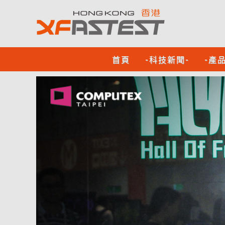
首頁
-科技新聞-
-產