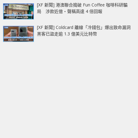
[XF 新聞] 港澳聯合搗破 Fun Coffee 咖啡科研騙
局 涉款近億‧聲稱高達 4 倍回報
[XF 新聞] Coldcard 離線「冷錢包」爆出致命漏洞
黑客已盜走逾 1.3 億美元比特幣