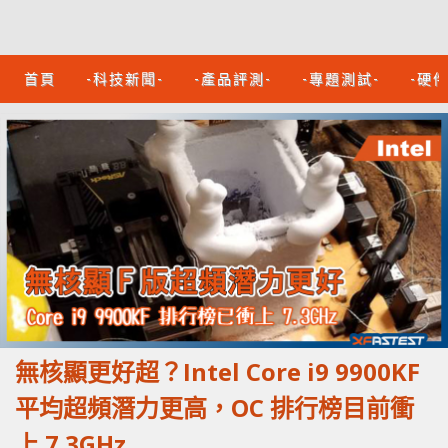
首頁
-科技新聞-
-產品評測-
-專題測試-
-硬
無核顯更好超？Intel Core i9 9900KF
平均超頻潛力更高，OC 排行榜目前衝
上 7.3GHz