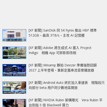
[XF 新聞] SanDisk 同 SK hynix 推出 HBF 標準
512GB‧最高 3TB/s‧主攻 AI 記憶體
[XF 新聞] Adobe 將生成式 AI 塞入 Project
Indigo 相機 App 可即影即改相
[XF 新聞] Winamp 夥拍 Deezer 準備強勢回歸
2027 上半年登場‧重新定義串流音樂播放器
[XF 新聞] Android Auto 終於加入車速表 現階段只
向部分 beta 用戶同少數地區開放
[XF 新聞] NVIDIA Rubin 架構曝光 Vera Rubin 平
台劍指 5 倍 Blackwell 算力