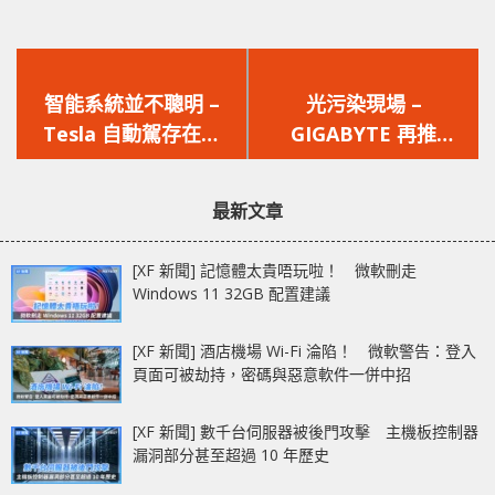
上
下
一
一
智能系統並不聰明 –
光污染現場 –
篇
篇
Tesla 自動駕存在漏
GIGABYTE 再推
文
文
洞，幾張貼紙就能使系
AORUS RGB AIC
章：
章：
統誤判?
SSD，3GB/s 讀寫速度
最新文章
[XF 新聞] 記憶體太貴唔玩啦！ 微軟刪走
Windows 11 32GB 配置建議
[XF 新聞] 酒店機場 Wi-Fi 淪陷！ 微軟警告：登入
頁面可被劫持，密碼與惡意軟件一併中招
[XF 新聞] 數千台伺服器被後門攻擊 主機板控制器
漏洞部分甚至超過 10 年歷史