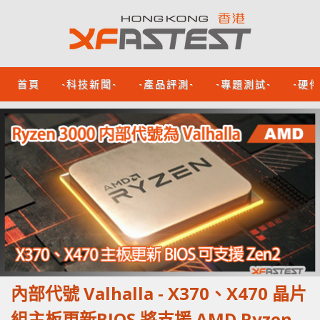
首頁
-科技新聞-
-產品評測-
-專題測試-
-硬
內部代號 Valhalla - X370、X470 晶片
組主板更新BIOS 將支援 AMD Ryzen