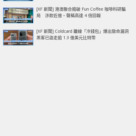
[XF 新聞] 港澳聯合搗破 Fun Coffee 咖啡科研騙
局 涉款近億‧聲稱高達 4 倍回報
[XF 新聞] Coldcard 離線「冷錢包」爆出致命漏洞
黑客已盜走逾 1.3 億美元比特幣