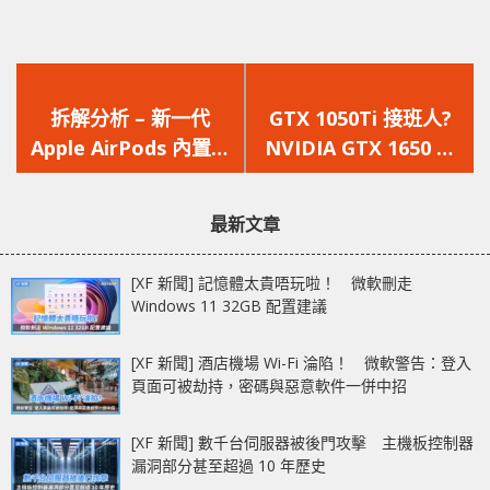
上
下
一
一
拆解分析 – 新一代
GTX 1050Ti 接班人?
篇
篇
Apple AirPods 內置晶
NVIDIA GTX 1650 跑
文
文
片效能堪比 iPhone 4 !!
分現身《FF 15》測試
章：
章：
數據庫
最新文章
[XF 新聞] 記憶體太貴唔玩啦！ 微軟刪走
Windows 11 32GB 配置建議
[XF 新聞] 酒店機場 Wi-Fi 淪陷！ 微軟警告：登入
頁面可被劫持，密碼與惡意軟件一併中招
[XF 新聞] 數千台伺服器被後門攻擊 主機板控制器
漏洞部分甚至超過 10 年歷史