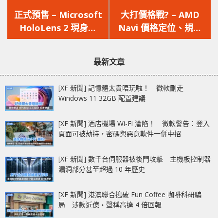
上
下
一
一
正式預售 – Microsoft
大打價格戰? – AMD
篇
篇
HoloLens 2 現身於
Navi 價格定位、規格
文
文
MWC 2019
流出
章：
章：
最新文章
[XF 新聞] 記憶體太貴唔玩啦！ 微軟刪走
Windows 11 32GB 配置建議
[XF 新聞] 酒店機場 Wi-Fi 淪陷！ 微軟警告：登入
頁面可被劫持，密碼與惡意軟件一併中招
[XF 新聞] 數千台伺服器被後門攻擊 主機板控制器
漏洞部分甚至超過 10 年歷史
[XF 新聞] 港澳聯合搗破 Fun Coffee 咖啡科研騙
局 涉款近億‧聲稱高達 4 倍回報