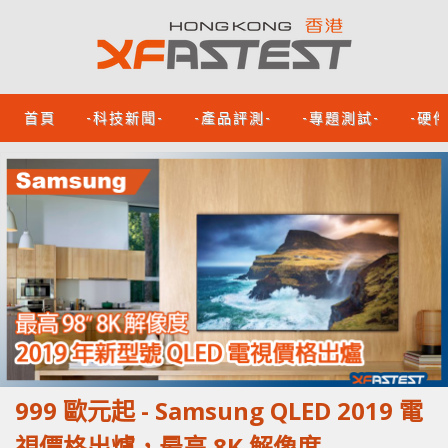
首頁
-科技新聞-
-產品評測-
-專題測試-
-硬
999 歐元起 - Samsung QLED 2019 電
視價格出爐，最高 8K 解像度