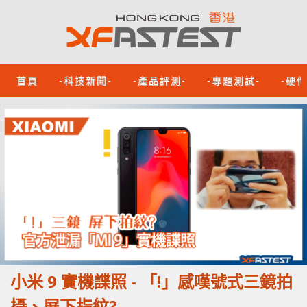
首頁
-科技新聞-
-產品評測-
-專題測試-
-硬
小米 9 實機諜照 - 「!」感嘆號式三鏡拍
攝、屏下指紋?