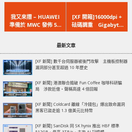
上
下
一
一
我又來摺 – HUAWEI
[XF 開箱]16000dpi +
篇
篇
準備於 MWC 發佈 5G
砝碼調重 Gigabyte
文
文
摺 MON 手機
AORUS M5 全鍵可程
章：
章：
式化
最新文章
[XF 新聞] 數千台伺服器被後門攻擊 主機板控制器
漏洞部分甚至超過 10 年歷史
[XF 新聞] 港澳聯合搗破 Fun Coffee 咖啡科研騙
局 涉款近億‧聲稱高達 4 倍回報
[XF 新聞] Coldcard 離線「冷錢包」爆出致命漏洞
黑客已盜走逾 1.3 億美元比特幣
[XF 新聞] SanDisk 同 SK hynix 推出 HBF 標準
512GB‧最高 3TB/s‧主攻 AI 記憶體