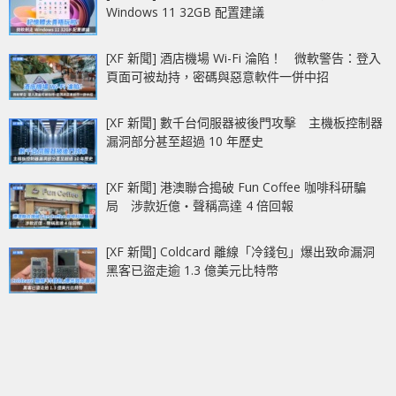
Windows 11 32GB 配置建議
[XF 新聞] 酒店機場 Wi-Fi 淪陷！ 微軟警告：登入
頁面可被劫持，密碼與惡意軟件一併中招
[XF 新聞] 數千台伺服器被後門攻擊 主機板控制器
漏洞部分甚至超過 10 年歷史
[XF 新聞] 港澳聯合搗破 Fun Coffee 咖啡科研騙
局 涉款近億‧聲稱高達 4 倍回報
[XF 新聞] Coldcard 離線「冷錢包」爆出致命漏洞
黑客已盜走逾 1.3 億美元比特幣