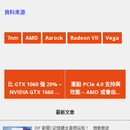
資料來源
7nm
AMD
Asrock
Radeon VII
Vega
上
下
一
一
比 GTX 1060 強 20% –
重點 PCIe 4.0 支持與
篇
篇
NVIDIA GTX 1660 Ti
效能 – AMD 或會由自
文
文
性能跑分曝光
己設計 X570 晶片組
章：
章：
最新文章
[XF 新聞] 記憶體太貴唔玩啦！ 微軟刪走