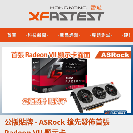
首頁
-科技新聞-
-產品評測-
-專題測試-
-硬
公版貼牌 - ASRock 搶先發佈首張
Radeon VII 顯示卡