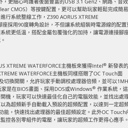
更細心呵護著後窗豐富的USB 3.1 Gen2、網路、音效
lear CMOS）等按鍵配置，更可以幫助玩家輕鬆完成簡
統整線工作，Z390 AORUS XTREME
源連接腳座採用90度轉角設計，不但讓系統組裝時電源線的配置
讓系統更低溫，搭配金屬包覆強化的加持，讓電源連接腳
況。
®
XTREME WATERFORCE主機板來獲得Intel
新發表
S XTREME WATERFORCE主機板同樣搭贈了OC Touch面
按鈕及切換開關，允許玩家手動調校處理器倍頻，並可以1MH
®
家是在BIOS畫面、採用DOS或Windows
作業系統，這
新開機，玩家可以快速最佳化自己的電腦效能，並找出處
可以為超頻新手自動載入預設的超頻配置，以達到一定超
的功能，快速找出處理器的最佳超頻設定。此外OC Touch
地監控各別零組件的電壓，讓玩家的超頻工作更得心應手