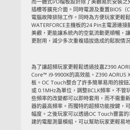
而一體式I/O檔板設計除了美觀易於安裝之外，
插槽等擴充介面。同時電源及重置BIOS（C
電腦故障排除工作。同時為方便玩家更輕鬆進行系
WATERFORCE主機板的24 Pin主電
美觀，更能讓系統內的空氣流動更順暢，
更耐用，減少多次重複插拔造成的鬆脫情
為了讓超頻玩家更輕鬆透過技嘉Z390 AORUS 
Core™ i9-9900K的高效能，Z390 AORU
板。OC Touch整合了許多簡單易用的
或 0.1MHz為單位，調整BCLK頻率。不管玩
些頻率的改變都可以即時套用，而不需重
器的最高頻率。而獨特的超頻功能按鍵，
幅度。之後玩家可以透過OC Touch豐富
建的電壓測量模組，可以幫助玩家更輕易