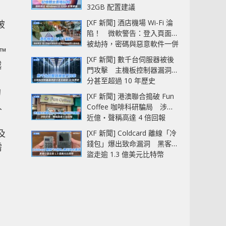
32GB 配置建議
[XF 新聞] 酒店機場 Wi-Fi 淪
破
陷！ 微軟警告：登入頁面可
被劫持，密碼與惡意軟件一併
™
中招
[XF 新聞] 數千台伺服器被後
越
門攻擊 主機板控制器漏洞部
分甚至超過 10 年歷史
的
[XF 新聞] 港澳聯合搗破 Fun
人
Coffee 咖啡科研騙局 涉款
近億‧聲稱高達 4 倍回報
及
[XF 新聞] Coldcard 離線「冷
錢包」爆出致命漏洞 黑客已
需
盜走逾 1.3 億美元比特幣