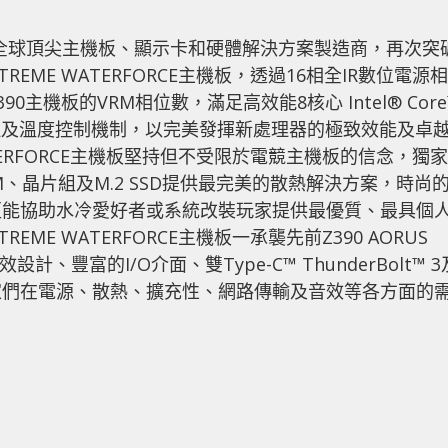
科技-全球頂尖主機板、顯示卡和硬體解決方案製造商，再次突
TREME WATERFORCE主機板，透過16相全IR數位電源相
主機板的VRM相位數，滿足高效能8核心 Intel® Core
源管理及溫度控制機制，以完美發揮新處理器的極致效能及卓
 WATERFORCE主機板堅持但不受限於電競主機板的信念，獨家
、晶片組及M.2 SSD提供最完美的散熱解決方案，時尚
更能協助水冷愛好者或系統改裝玩家提供最優質、最具個
REME WATERFORCE主機板一承襲先前Z390 AORUS
、豐富的I/O介面、雙Type-C™ ThunderBolt™ 3
家們在電源、散熱、擴充性、網路傳輸及音效等各方面的