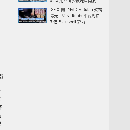
beta 用戶同少數地區開放
[XF 新聞] NVIDIA Rubin 架構
曝光 Vera Rubin 平台劍指
5 倍 Blackwell 算力
嘉
器
在
不
降
區
產