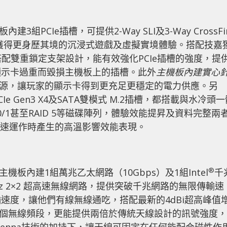
機板內建3組PCIe插槽，可提供2-Way SLI及3-Way CrossFi
獲得更身歷其境的沉浸式遊戲及虛擬實境體驗。搭配技嘉
搭配雙重鎖定支架設計，能有效強化PCIe插槽的強度，提
顯示卡過重而毀損主機板上的插槽。此外
主機板內建實心
助電源，讓玩家的顯示卡得到更充足更穩定的電力供應。另
PCIe Gen3 X4及SATA雙模式 M.2插槽，都搭載與水冷頭
0/1甚至RAID 5等磁碟陣列，體驗效能提昇及資料完整兩
D在極速運作時產生的高溫影響效能表現。
®
ORCE主機板內建1組萬兆乙太網路（10Gbps）及1組Intel
千
 160MHz 2×2 超高速無線網路，提供突破千兆網路的無限傳輸速
速度，讓他們有線無線通吃，搭配最新的4dBi超高峰值
Hz兩個無線頻段，更能提供兩倍於傳統天線設計的訊號強度，