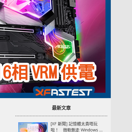
最新文章
[XF 新聞] 記憶體太貴唔玩
啦！ 微軟刪走 Windows 11