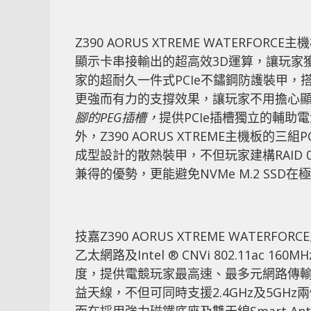
Z390 AORUS XTREME WATERFORCE主
顯示卡串接輸出的超高效3D運算，讓玩家
家的超耐久一件式PCIe不鏽鋼防護裝甲，
更強而有力的支撐效果，讓玩家不用擔心
腳的
PEG
插槽，
提供PCIe插槽獨立的輔
外，Z390 AORUS XTREME主機板的三組
成型設計的散熱裝甲，不但玩家建構RAID 
兼得的優勢，更能避免NVMe M.2 SS
技嘉Z390 AORUS XTREME WATERF
乙太網路及Intel ® CNVi 802.11ac
度，提供電競玩家最高速、最多元網路傳輸
益天線，不但可同時支援2.4GHz及5G