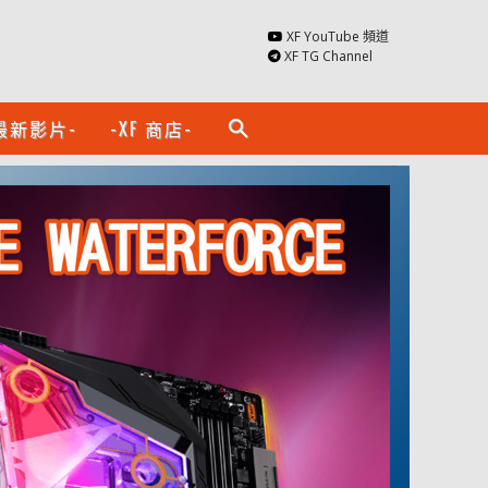
XF YouTube 頻道
XF TG Channel
最新影片-
-XF 商店-
search