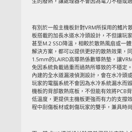
生的廢熱，讓處理器不會因為電力不穩或
有別於一般主機板針對VRM所採用的鰭片散熱設計，
板搭載的加長水道水冷頭設計，不但讓玩家
甚至M.2 SSD降溫，相較於散熱風扇或一體式水冷
解決方案，都可以提供更好的散熱效果，同
1.5mm的LAIRD高導熱係數導熱墊，
免因系統負載過重而過熱所導致的不穩定。同時Z3
內建的全水道漏液偵測設計，會在水冷頭
玩家的電腦系統不會因為水冷系統漏水而毀損。此外
機板的背部散熱底板，不但能有效將PCB
低溫度，更提供主機板更強而有力的支撐
程中刮傷板材或刺傷玩家的雙手，兼具時