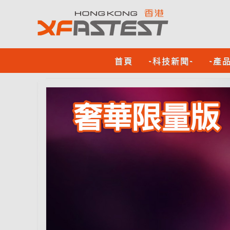
首頁
-科技新聞-
-產