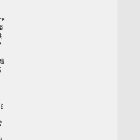
re
獨
供
針
一體
者
兆
增