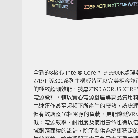
全新的8核心 Intel® Core™ i9-99
Z/B/H等300系列主機板皆可以完美相
的極致超頻效能，技嘉Z390 AORUS XTR
電源設計，輔以實心電源腳座等高品質用
高速運作甚至超頻下所產生的廢熱，讓處
但有效調整16相電源的負載，更能降低V
低，電源效率、耐用度及使用壽命也得以
域銅箔面積的設計，除了提供系統更穩定