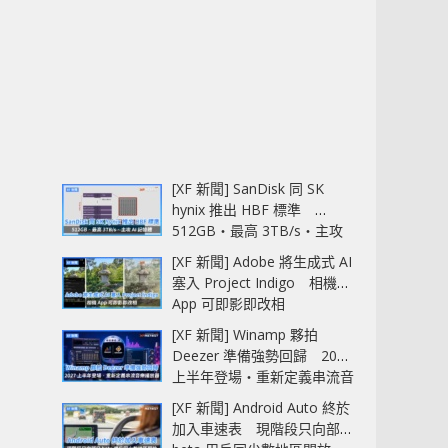
[XF 新聞] SanDisk 同 SK
hynix 推出 HBF 標準
512GB‧最高 3TB/s‧主攻
AI 記憶體
[XF 新聞] Adobe 將生成式 AI
塞入 Project Indigo 相機
App 可即影即改相
[XF 新聞] Winamp 夥拍
Deezer 準備強勢回歸 2027
上半年登場‧重新定義串流音
樂播放器
[XF 新聞] Android Auto 終於
加入車速表 現階段只向部分