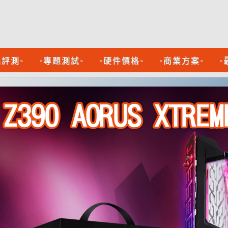
品評測-
-專題測試-
-硬件價格-
-商業方案-
-