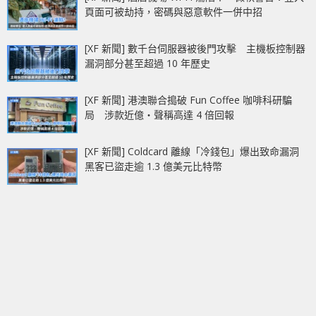
頁面可被劫持，密碼與惡意軟件一併中招
[XF 新聞] 數千台伺服器被後門攻擊 主機板控制器
漏洞部分甚至超過 10 年歷史
[XF 新聞] 港澳聯合搗破 Fun Coffee 咖啡科研騙
局 涉款近億‧聲稱高達 4 倍回報
[XF 新聞] Coldcard 離線「冷錢包」爆出致命漏洞
黑客已盜走逾 1.3 億美元比特幣