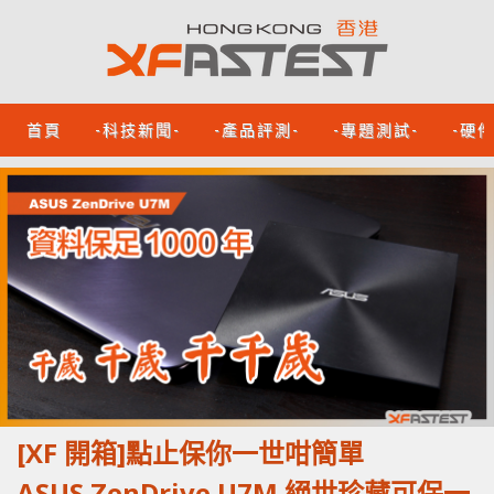
首頁
-科技新聞-
-產品評測-
-專題測試-
-硬
[XF 開箱]點止保你一世咁簡單
ASUS ZenDrive U7M 絕世珍藏可保一