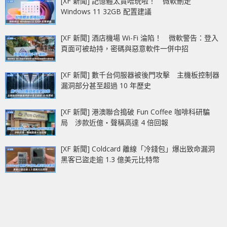
[XF 新聞] 記憶體太貴唔玩啦！ 微軟刪走
Windows 11 32GB 配置建議
[XF 新聞] 酒店機場 Wi-Fi 淪陷！ 微軟警告：登入
頁面可被劫持，密碼與惡意軟件一併中招
[XF 新聞] 數千台伺服器被後門攻擊 主機板控制器
漏洞部分甚至超過 10 年歷史
[XF 新聞] 港澳聯合搗破 Fun Coffee 咖啡科研騙
局 涉款近億‧聲稱高達 4 倍回報
[XF 新聞] Coldcard 離線「冷錢包」爆出致命漏洞
黑客已盜走逾 1.3 億美元比特幣