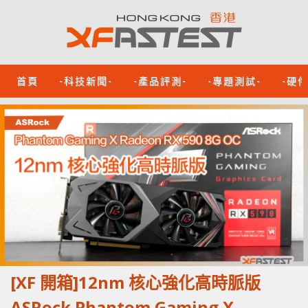
首頁
-科技新聞-
-產品評測-
-專題測試-
-硬
[XF 開箱]12nm 核心強化高時脈版
ASRock Phantom Gaming X