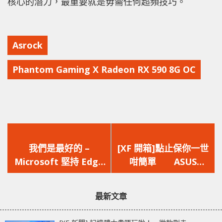
核心的潛力，最重要就是毋需任何超頻技巧。
Asrock
Phantom Gaming X Radeon RX 590 8G OC
上
下
一
一
我們是最好的 –
[XF 開箱]點止保你一世
篇
篇
Microsoft 堅持 Edge
咁簡單 ASUS
文
文
超越 Chrome、
ZenDrive U7M 絕世珍
章：
章：
Firefox
藏可保一千年
最新文章