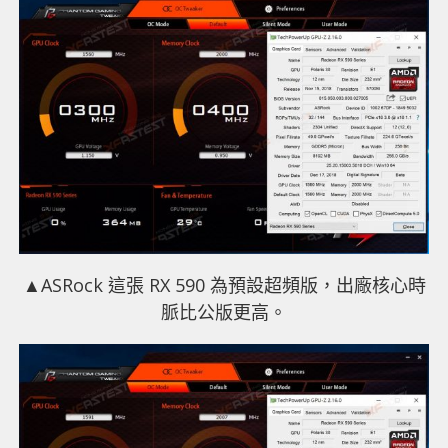
▲
ASRock 這張 RX 590 為預設超頻版，出廠核心時
脈比公版更高。