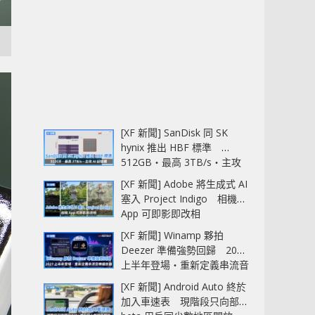
[XF 新聞] SanDisk 同 SK
hynix 推出 HBF 標準
512GB‧最高 3TB/s‧主攻
AI 記憶體
[XF 新聞] Adobe 將生成式 AI
塞入 Project Indigo 相機
App 可即影即改相
[XF 新聞] Winamp 夥拍
Deezer 準備強勢回歸 2027
上半年登場‧重新定義串流音
樂播放器
[XF 新聞] Android Auto 終於
加入車速表 現階段只向部分