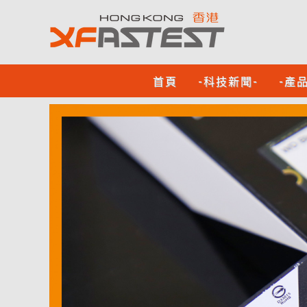
首頁
-科技新聞-
-產