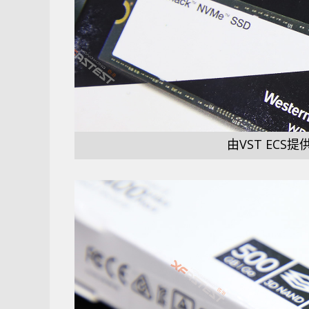
由VST ECS