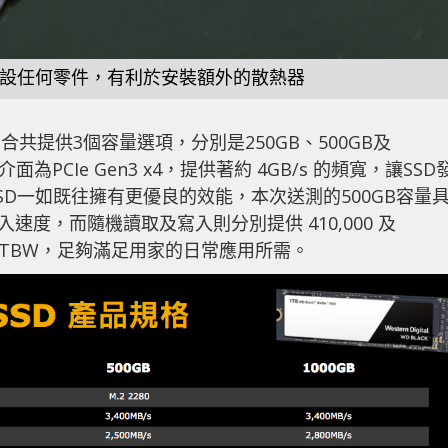
設任何零件，有利於安裝額外的散熱器
D (2018) 合共提供3個容量選項，分別是250GB、500GB及
面為PCIe Gen3 x4，提供著約 4GB/s 的頻寬，讓SSD
D一如既往擁有更優良的效能，本次送測的500GB容量
讀取及寫入速度，而隨機讀取及寫入則分別提供 410,000 及
300TBW，足夠滿足用家的日常應用所需。