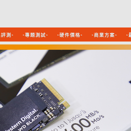
品評測-
-專題測試-
-硬件價格-
-商業方案-
-