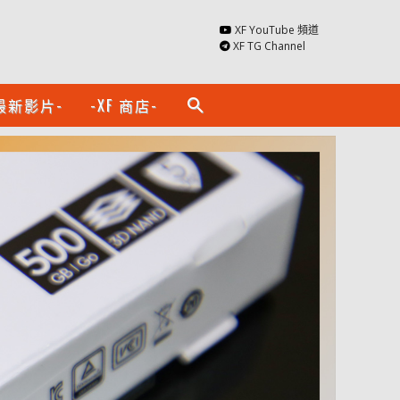
XF YouTube 頻道
XF TG Channel
最新影片-
-XF 商店-
search