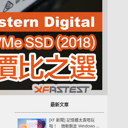
最新文章
[XF 新聞] 記憶體太貴唔玩
啦！ 微軟刪走 Windows 11