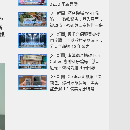
32GB 配置建議
[XF 新聞] 酒店機場 Wi-Fi 淪
s
陷！ 微軟警告：登入頁面可
被劫持，密碼與惡意軟件一併
高
中招
，規
[XF 新聞] 數千台伺服器被後
門攻擊 主機板控制器漏洞部
分甚至超過 10 年歷史
[XF 新聞] 港澳聯合搗破 Fun
Coffee 咖啡科研騙局 涉款
近億‧聲稱高達 4 倍回報
[XF 新聞] Coldcard 離線「冷
錢包」爆出致命漏洞 黑客已
盜走逾 1.3 億美元比特幣