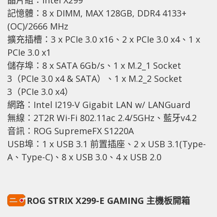
晶片組：Intel X299
記憶體：8 x DIMM, MAX 128GB, DDR4 4133+
(OC)/2666 MHz
擴充插槽：3 x PCIe 3.0 x16、2 x PCIe 3.0 x4、1 x
PCIe 3.0 x1
儲存埠：8 x SATA 6Gb/s、1 x M.2_1 Socket
3（PCIe 3.0 x4 & SATA）、1 x M.2_2 Socket
3（PCIe 3.0 x4）
網路：Intel I219-V Gigabit LAN w/ LANGuard
無線：2T2R Wi-Fi 802.11ac 2.4/5GHz、藍牙v4.2
音訊：ROG SupremeFX S1220A
USB埠：1 x USB 3.1 前置插座、2 x USB 3.1(Type-
A、Type-C)、8 x USB 3.0、4 x USB 2.0
ROG STRIX X299-E GAMING 主機板開箱