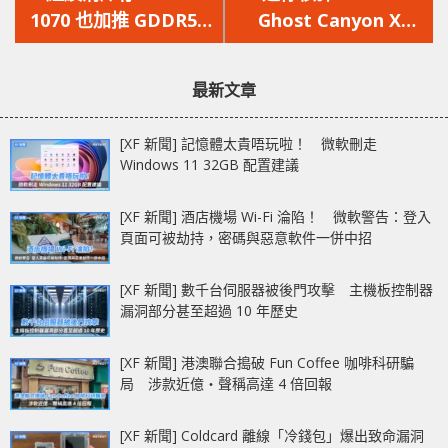
篇
篇
1070 也加推 GDDR5X
Ghost Canyon X
文
文
幫手
NUC 也來玩多核
章：
章：
最新文章
[XF 新聞] 記憶體太貴唔玩啦！ 微軟刪走
Windows 11 32GB 配置建議
[XF 新聞] 酒店機場 Wi-Fi 淪陷！ 微軟警告：登入
頁面可被劫持，密碼與惡意軟件一併中招
[XF 新聞] 數千台伺服器被後門攻擊 主機板控制器
漏洞部分甚至超過 10 年歷史
[XF 新聞] 港澳聯合搗破 Fun Coffee 咖啡科研騙
局 涉款近億‧聲稱高達 4 倍回報
[XF 新聞] Coldcard 離線「冷錢包」爆出致命漏洞