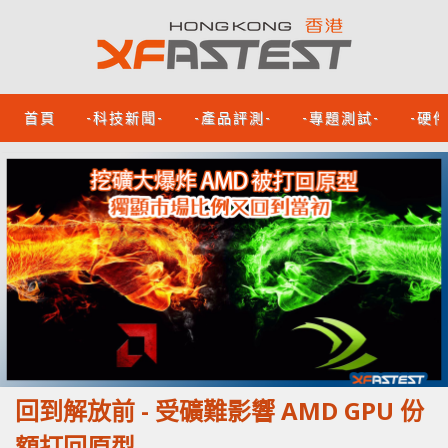
首頁
-科技新聞-
-產品評測-
-專題測試-
-硬
回到解放前 - 受礦難影響 AMD GPU 份
額打回原型