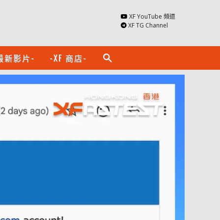
XF YouTube 頻道
XF TG Channel
最新影片-
-XF 商店-
search