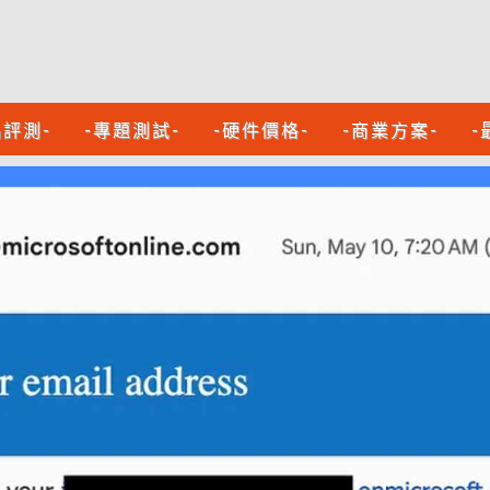
品評測-
-專題測試-
-硬件價格-
-商業方案-
-