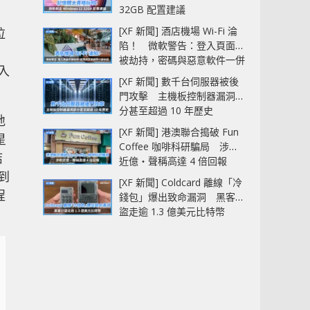
32GB 配置建議
[XF 新聞] 酒店機場 Wi-Fi 淪
垃
陷！ 微軟警告：登入頁面可
被劫持，密碼與惡意軟件一併
入
中招
[XF 新聞] 數千台伺服器被後
門攻擊 主機板控制器漏洞部
分甚至超過 10 年歷史
地
[XF 新聞] 港澳聯合搗破 Fun
星
Coffee 咖啡科研騙局 涉款
結
近億‧聲稱高達 4 倍回報
到
[XF 新聞] Coldcard 離線「冷
程
錢包」爆出致命漏洞 黑客已
盜走逾 1.3 億美元比特幣