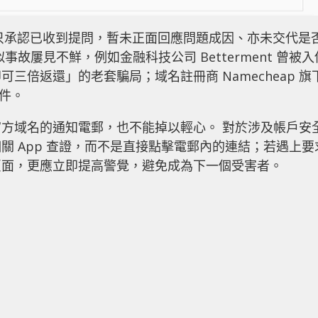
發言人只承認已收到提問，暫未正面回應問題成因、亦未交代是
故屢見不鮮，例如金融科技公司 Betterment 曾被入
三倍返還」的老套騙局；域名註冊商 Namecheap 旗
郵件。
方域名的通知電郵，也不能掉以輕心。 對於涉及帳戶安
關 App 查證，而不是直接點擊電郵內的連結；若遇上要
頁面，更應立即提高警覺，避免成為下一個受害者。