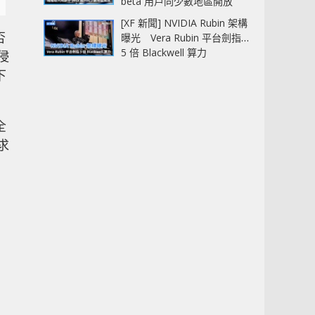
beta 用戶同少數地區開放
[XF 新聞] NVIDIA Rubin 架構
否
曝光 Vera Rubin 平台劍指
5 倍 Blackwell 算力
侵
下
全
求