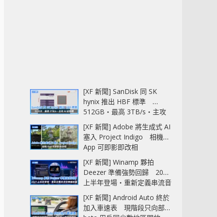
[XF 新聞] SanDisk 同 SK
hynix 推出 HBF 標準
512GB‧最高 3TB/s‧主攻
AI 記憶體
[XF 新聞] Adobe 將生成式 AI
塞入 Project Indigo 相機
App 可即影即改相
[XF 新聞] Winamp 夥拍
Deezer 準備強勢回歸 2027
上半年登場‧重新定義串流音
樂播放器
[XF 新聞] Android Auto 終於
加入車速表 現階段只向部分