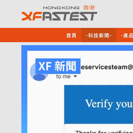
首頁
-科技新聞-
-產