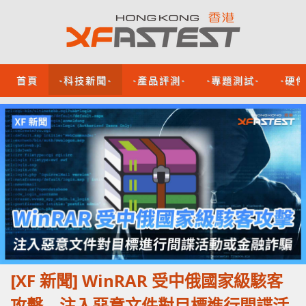
首頁
-科技新聞-
-產品評測-
-專題測試-
-硬
[XF 新聞] WinRAR 受中俄國家級駭客
攻擊 注入惡意文件對目標進行間諜活