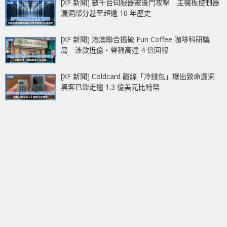
[XF 新聞] 數千台伺服器被後門攻擊 主機板控制器
漏洞部分甚至超過 10 年歷史
[XF 新聞] 港澳聯合搗破 Fun Coffee 咖啡科研騙
局 涉款近億‧聲稱高達 4 倍回報
[XF 新聞] Coldcard 離線「冷錢包」爆出致命漏洞
黑客已盜走逾 1.3 億美元比特幣