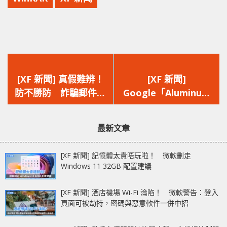
上
下
一
一
[XF 新聞] 真假難辨！
[XF 新聞]
篇
篇
防不勝防 詐騙郵件竟
Google「Aluminum
文
文
來自 Microsoft 合法
OS」界面首曝光 下一
章：
章：
電郵地址
代桌面系統挑戰
最新文章
Windows 與 macOS
[XF 新聞] 記憶體太貴唔玩啦！ 微軟刪走
Windows 11 32GB 配置建議
[XF 新聞] 酒店機場 Wi-Fi 淪陷！ 微軟警告：登入
頁面可被劫持，密碼與惡意軟件一併中招