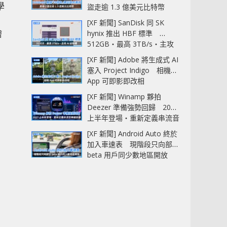
學
盜走逾 1.3 億美元比特幣
[XF 新聞] SanDisk 同 SK
繪
hynix 推出 HBF 標準
512GB‧最高 3TB/s‧主攻
AI 記憶體
[XF 新聞] Adobe 將生成式 AI
塞入 Project Indigo 相機
App 可即影即改相
[XF 新聞] Winamp 夥拍
Deezer 準備強勢回歸 2027
上半年登場‧重新定義串流音
樂播放器
[XF 新聞] Android Auto 終於
加入車速表 現階段只向部分
beta 用戶同少數地區開放