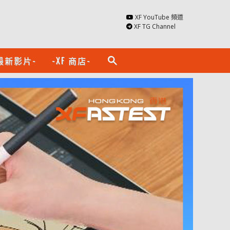
XF YouTube 頻道
XF TG Channel
最新影片-
-XF 商店-
search