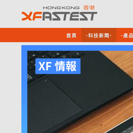
首頁
-科技新聞-
-產