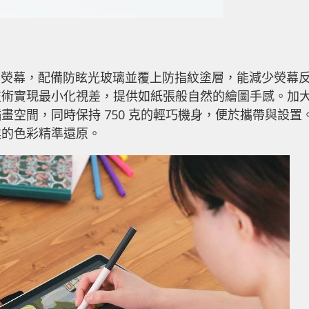
HD IPS 液晶熒幕，配備防眩光玻璃並覆上防指紋塗層，能減少熒幕
技術實現最小化視差，提供如紙張般自然的繪圖手感。加
空間，同時保持 750 克的輕巧機身，便於攜帶與設置
業的色彩精準還原。