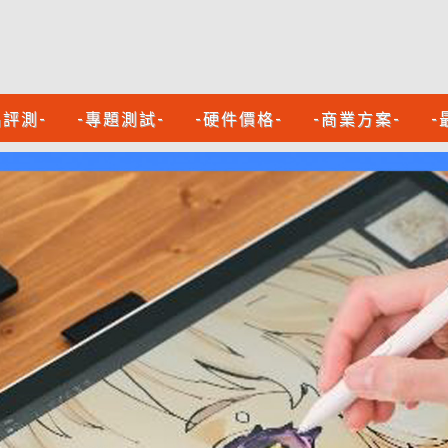
品評測-
-專題測試-
-硬件價格-
-商業方案-
-