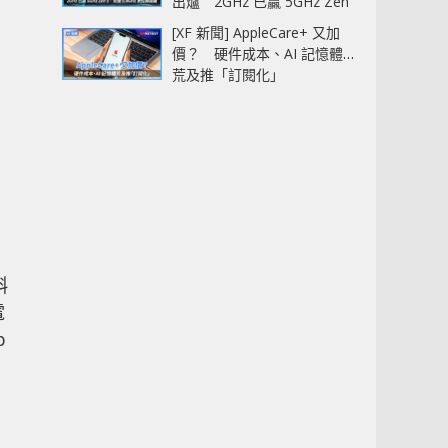
出爐 2GHz 已贏 5GHz Zen
5‧全速 5.4GHz 更拉開距離
[XF 新聞] AppleCare+ 又加
價？ 硬件成本、AI 記憶體
荒及推「訂閱化」
斜
電
p