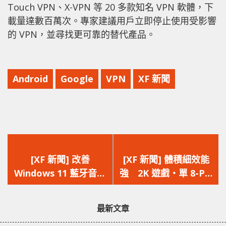
Touch VPN、X-VPN 等 20 多款知名 VPN 軟體，下
載量達數百萬次。專家建議用戶立即停止使用受影響
的 VPN，並尋找更可靠的替代產品。
Android
Google
VPN
XF 新聞
上
下
一
一
[XF 新聞] 改善
[XF 新聞] 體積細效能
篇
篇
Windows 11 藍牙音頻
強 2K 遊戲‧單 8-Pin
文
文
問題 採用全新 TMAP
供電‧145W TDP
章：
章：
取代 A2DP 和 HFP 協
ZOTAC GAMING
最新文章
議
GeForce RTX 5060