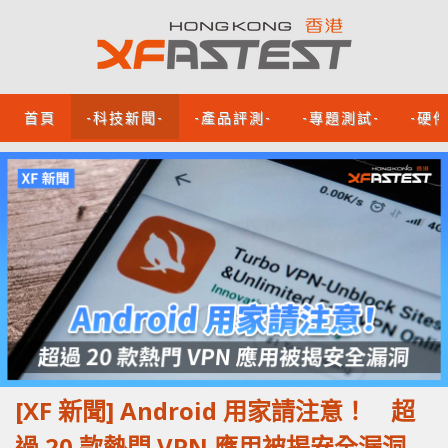
首頁
-科技新聞-
-產品評測-
-專題測試-
-硬
[XF 新聞] Android 用家請注意！ 超
過 20 款熱門 VPN 應用被揭安全漏洞