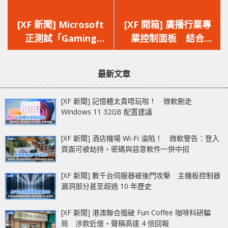
上
下
一
一
[XF 新聞] Microsoft
[XF 開箱] 廣播行業專
篇
篇
正測試「Gaming
業控制面板 結合
文
文
Copilot」 整合至
Stream Deck 及
章：
章：
Windows Game Bar
Bitfocus 強大功能
最新文章
應用程式提供實時支援
Elgato Stream Deck
Studio
[XF 新聞] 記憶體太貴唔玩啦！ 微軟刪走
Windows 11 32GB 配置建議
[XF 新聞] 酒店機場 Wi-Fi 淪陷！ 微軟警告：登入
頁面可被劫持，密碼與惡意軟件一併中招
[XF 新聞] 數千台伺服器被後門攻擊 主機板控制器
漏洞部分甚至超過 10 年歷史
[XF 新聞] 港澳聯合搗破 Fun Coffee 咖啡科研騙
局 涉款近億‧聲稱高達 4 倍回報