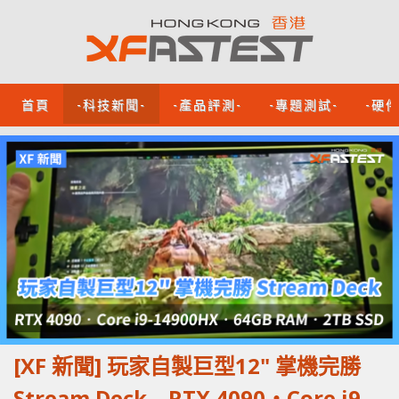
首頁
-科技新聞-
-產品評測-
-專題測試-
-硬
[XF 新聞] 玩家自製巨型12" 掌機完勝
Stream Deck RTX 4090‧Core i9-