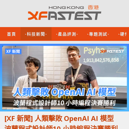
首頁
-科技新聞-
-產品評測-
-專題測試-
-硬
[XF 新聞] 人類擊敗 OpenAI AI 模型
波蘭程式設計師10 小時編程決賽勝利