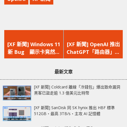
上
下
一
一
[XF 新聞] Windows 11
[XF 新聞] OpenAI 推出
篇
篇
新 Bug 顯示卡竟然可
ChatGPT「路由器」
文
文
以「退出」？
自動選擇最佳模型應對
章：
章：
需求
最新文章
[XF 新聞] Coldcard 離線「冷錢包」爆出致命漏洞
黑客已盜走逾 1.3 億美元比特幣
[XF 新聞] SanDisk 同 SK hynix 推出 HBF 標準
512GB‧最高 3TB/s‧主攻 AI 記憶體