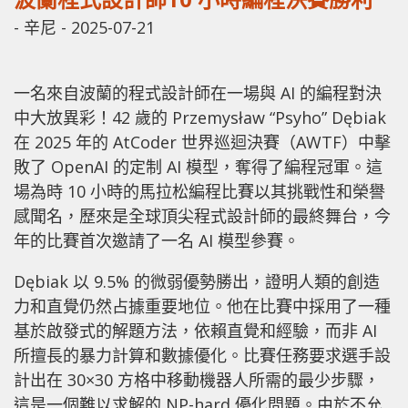
-
辛尼
-
2025-07-21
一名來自波蘭的程式設計師在一場與 AI 的編程對決
中大放異彩！42 歲的 Przemysław “Psyho” Dębiak
在 2025 年的 AtCoder 世界巡迴決賽（AWTF）中擊
敗了 OpenAI 的定制 AI 模型，奪得了編程冠軍。這
場為時 10 小時的馬拉松編程比賽以其挑戰性和榮譽
感聞名，歷來是全球頂尖程式設計師的最終舞台，今
年的比賽首次邀請了一名 AI 模型參賽。
Dębiak 以 9.5% 的微弱優勢勝出，證明人類的創造
力和直覺仍然占據重要地位。他在比賽中採用了一種
基於啟發式的解題方法，依賴直覺和經驗，而非 AI
所擅長的暴力計算和數據優化。比賽任務要求選手設
計出在 30×30 方格中移動機器人所需的最少步驟，
這是一個難以求解的 NP-hard 優化問題。由於不允