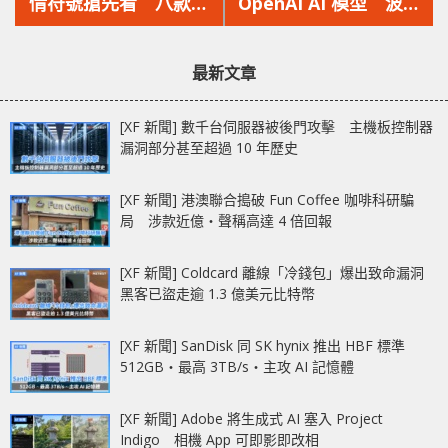
篇
篇
情符號搶先看 八款有
OpenAI AI 模型 波蘭
文
文
趣 Emoji 即將登場
程式設計師10 小時編程
章：
章：
決賽勝利
最新文章
[XF 新聞] 數千台伺服器被後門攻擊 主機板控制器
漏洞部分甚至超過 10 年歷史
[XF 新聞] 港澳聯合搗破 Fun Coffee 咖啡科研騙
局 涉款近億‧聲稱高達 4 倍回報
[XF 新聞] Coldcard 離線「冷錢包」爆出致命漏洞
黑客已盜走逾 1.3 億美元比特幣
[XF 新聞] SanDisk 同 SK hynix 推出 HBF 標準
512GB‧最高 3TB/s‧主攻 AI 記憶體
[XF 新聞] Adobe 將生成式 AI 塞入 Project
Indigo 相機 App 可即影即改相