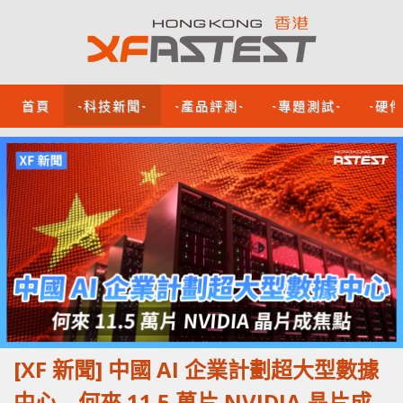
首頁
-科技新聞-
-產品評測-
-專題測試-
-硬
[XF 新聞] 中國 AI 企業計劃超大型數據
中心 何來 11.5 萬片 NVIDIA 晶片成