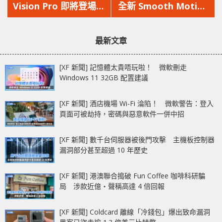
篇
篇
Vision Pro 即將登場
全新 Smooth Motion
文
文
性能與舒適度雙重大升
技術 RTX 40 顯示卡
章：
章：
級
FPS 輕鬆翻倍
最新文章
[XF 新聞] 記憶體太貴唔玩啦！ 微軟刪走
Windows 11 32GB 配置建議
[XF 新聞] 酒店機場 Wi-Fi 淪陷！ 微軟警告：登入
頁面可被劫持，密碼與惡意軟件一併中招
[XF 新聞] 數千台伺服器被後門攻擊 主機板控制器
漏洞部分甚至超過 10 年歷史
[XF 新聞] 港澳聯合搗破 Fun Coffee 咖啡科研騙
局 涉款近億‧聲稱高達 4 倍回報
[XF 新聞] Coldcard 離線「冷錢包」爆出致命漏洞