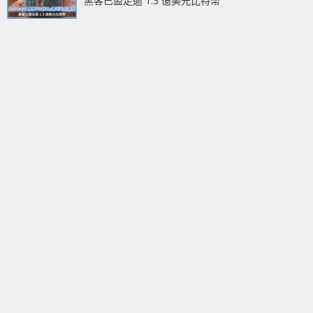
黑客已盜走逾 1.3 億美元比特幣