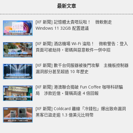
章：
章：
150 小時續航力
示卡即將告別驅動更新
最新文章
Corsair Scimitar
Elite Wireless SE
[XF 新聞] 記憶體太貴唔玩啦！ 微軟刪走
Windows 11 32GB 配置建議
[XF 新聞] 酒店機場 Wi-Fi 淪陷！ 微軟警告：登入
頁面可被劫持，密碼與惡意軟件一併中招
[XF 新聞] 數千台伺服器被後門攻擊 主機板控制器
漏洞部分甚至超過 10 年歷史
[XF 新聞] 港澳聯合搗破 Fun Coffee 咖啡科研騙
局 涉款近億‧聲稱高達 4 倍回報
[XF 新聞] Coldcard 離線「冷錢包」爆出致命漏洞
黑客已盜走逾 1.3 億美元比特幣