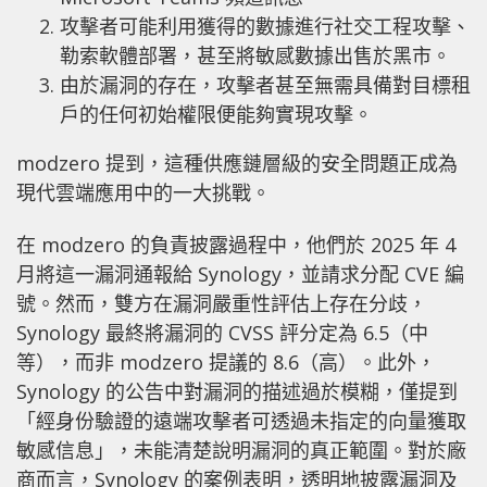
攻擊者可能利用獲得的數據進行社交工程攻擊、
勒索軟體部署，甚至將敏感數據出售於黑市。
由於漏洞的存在，攻擊者甚至無需具備對目標租
戶的任何初始權限便能夠實現攻擊。
modzero 提到，這種供應鏈層級的安全問題正成為
現代雲端應用中的一大挑戰。
在 modzero 的負責披露過程中，他們於 2025 年 4
月將這一漏洞通報給 Synology，並請求分配 CVE 編
號。然而，雙方在漏洞嚴重性評估上存在分歧，
Synology 最終將漏洞的 CVSS 評分定為 6.5（中
等），而非 modzero 提議的 8.6（高）。此外，
Synology 的公告中對漏洞的描述過於模糊，僅提到
「經身份驗證的遠端攻擊者可透過未指定的向量獲取
敏感信息」，未能清楚說明漏洞的真正範圍。對於廠
商而言，Synology 的案例表明，透明地披露漏洞及