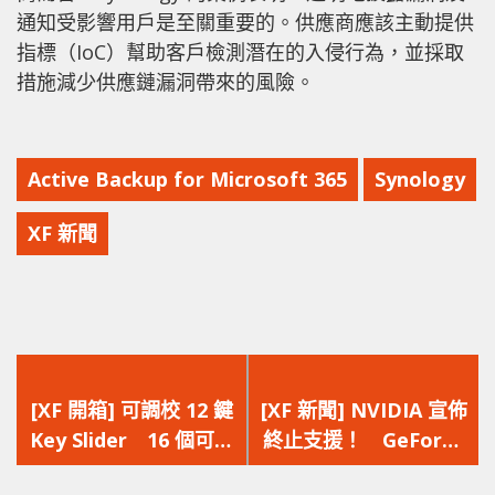
通知受影響用戶是至關重要的。供應商應該主動提供
指標（IoC）幫助客戶檢測潛在的入侵行為，並採取
措施減少供應鏈漏洞帶來的風險。
Active Backup for Microsoft 365
Synology
XF 新聞
上
下
一
一
[XF 開箱] 可調校 12 鍵
[XF 新聞] NVIDIA 宣佈
篇
篇
Key Slider 16 個可編
終止支援！ GeForce
文
文
程側鍵‧33,000 DPI‧
GTX 700/900/1000 顯