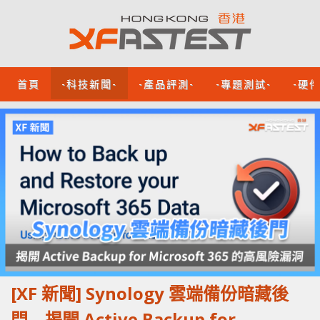
首頁
-科技新聞-
-產品評測-
-專題測試-
-硬
[XF 新聞] Synology 雲端備份暗藏後
門 揭開 Active Backup for