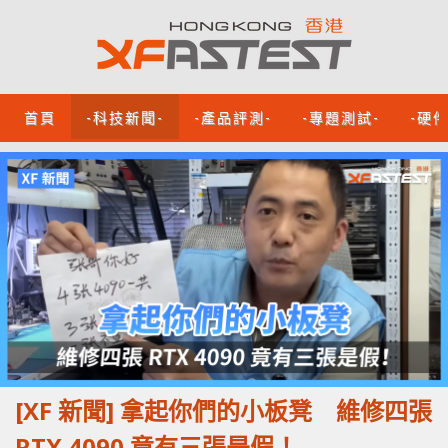
首頁
-科技新聞-
-產品評測-
-專題測試-
-硬
[XF 新聞] 拿起你們的小板凳 維修四張
RTX 4090 竟有三張是假！