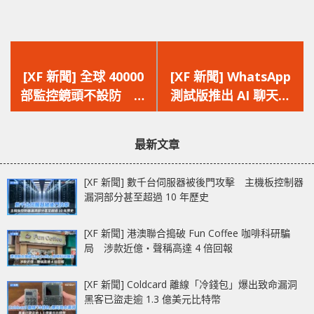
上
下
一
一
[XF 新聞] 全球 40000
[XF 新聞] WhatsApp
篇
篇
部監控鏡頭不設防 住
測試版推出 AI 聊天機
文
文
宅、辦公室、工廠甚至
器人 設計和定制專屬
章：
章：
公共交通系統任睇
的 AI 助手
最新文章
[XF 新聞] 數千台伺服器被後門攻擊 主機板控制器
漏洞部分甚至超過 10 年歷史
[XF 新聞] 港澳聯合搗破 Fun Coffee 咖啡科研騙
局 涉款近億‧聲稱高達 4 倍回報
[XF 新聞] Coldcard 離線「冷錢包」爆出致命漏洞
黑客已盜走逾 1.3 億美元比特幣