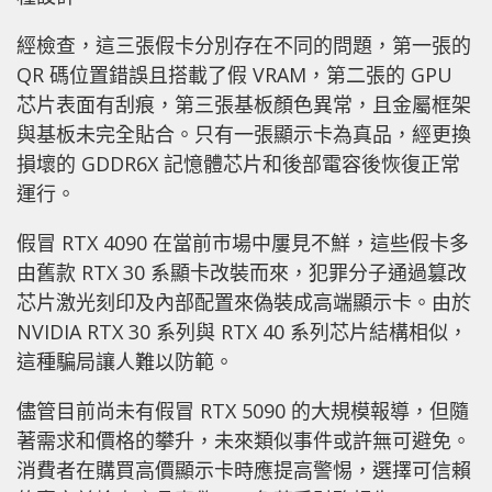
經檢查，這三張假卡分別存在不同的問題，第一張的
QR 碼位置錯誤且搭載了假 VRAM，第二張的 GPU
芯片表面有刮痕，第三張基板顏色異常，且金屬框架
與基板未完全貼合。只有一張顯示卡為真品，經更換
損壞的 GDDR6X 記憶體芯片和後部電容後恢復正常
運行。
假冒 RTX 4090 在當前市場中屢見不鮮，這些假卡多
由舊款 RTX 30 系顯卡改裝而來，犯罪分子通過篡改
芯片激光刻印及內部配置來偽裝成高端顯示卡。由於
NVIDIA RTX 30 系列與 RTX 40 系列芯片結構相似，
這種騙局讓人難以防範。
儘管目前尚未有假冒 RTX 5090 的大規模報導，但隨
著需求和價格的攀升，未來類似事件或許無可避免。
消費者在購買高價顯示卡時應提高警惕，選擇可信賴