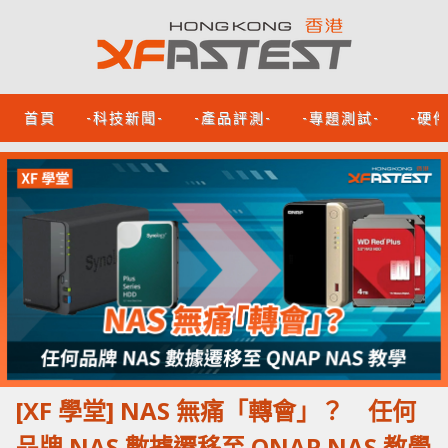
首頁
-科技新聞-
-產品評測-
-專題測試-
-硬
[XF 學堂] NAS 無痛「轉會」？ 任何
品牌 NAS 數據遷移至 QNAP NAS 教學