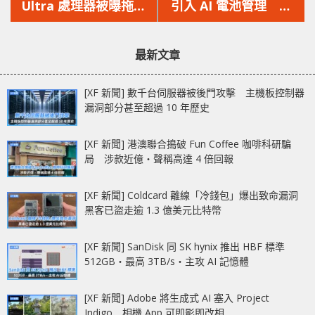
篇
篇
Ultra 處理器被曝拖慢
引入 AI 電池管理 延
文
文
高階 SSD 性能 速度下
長 iPhone 電量
章：
章：
降14% 連續讀取限制至
iPhone Air 或同步登場
最新文章
12G/s
[XF 新聞] 數千台伺服器被後門攻擊 主機板控制器
漏洞部分甚至超過 10 年歷史
[XF 新聞] 港澳聯合搗破 Fun Coffee 咖啡科研騙
局 涉款近億‧聲稱高達 4 倍回報
[XF 新聞] Coldcard 離線「冷錢包」爆出致命漏洞
黑客已盜走逾 1.3 億美元比特幣
[XF 新聞] SanDisk 同 SK hynix 推出 HBF 標準
512GB‧最高 3TB/s‧主攻 AI 記憶體
[XF 新聞] Adobe 將生成式 AI 塞入 Project
Indigo 相機 App 可即影即改相