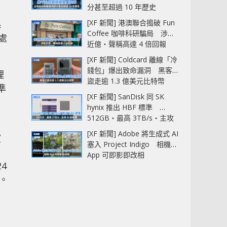
分甚至超過 10 年歷史
[XF 新聞] 港澳聯合搗破 Fun
系
Coffee 咖啡科研騙局 涉款
處
近億‧聲稱高達 4 倍回報
[XF 新聞] Coldcard 離線「冷
錢包」爆出致命漏洞 黑客已
理
盜走逾 1.3 億美元比特幣
瞄準
[XF 新聞] SanDisk 同 SK
hynix 推出 HBF 標準
512GB‧最高 3TB/s‧主攻
AI 記憶體
[XF 新聞] Adobe 將生成式 AI
望
塞入 Project Indigo 相機
App 可即影即改相
4
場。