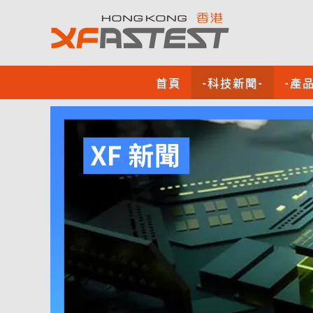
首頁
-科技新聞-
-產