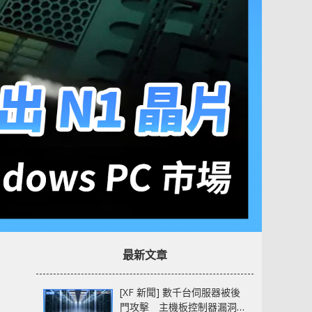
最新文章
[XF 新聞] 數千台伺服器被後
門攻擊 主機板控制器漏洞部