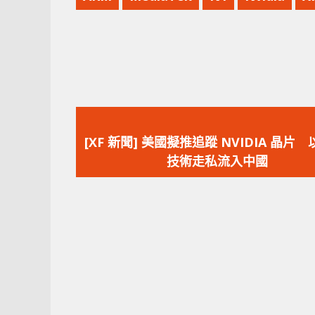
上
一
[XF 新聞] 美國擬推追蹤 NVIDIA 晶片 以
篇
技術走私流入中國
文
章：