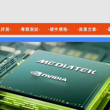
品評測-
-專題測試-
-硬件價格-
-商業方案-
-