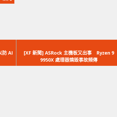
下
一
防 AI
[XF 新聞] ASRock 主機板又出事 Ryzen 9
篇
9950X 處理器燒毀事故頻傳
文
章：