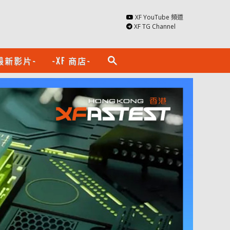
XF YouTube 頻道
XF TG Channel
最新影片-
-XF 商店-
search