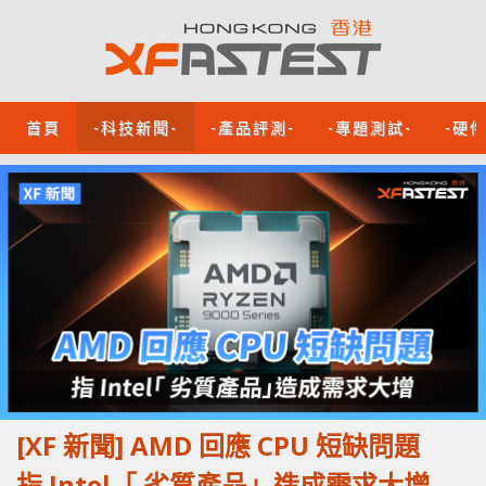
首頁
-科技新聞-
-產品評測-
-專題測試-
-硬
[XF 新聞] AMD 回應 CPU 短缺問題
指 Intel「 劣質產品」造成需求大增