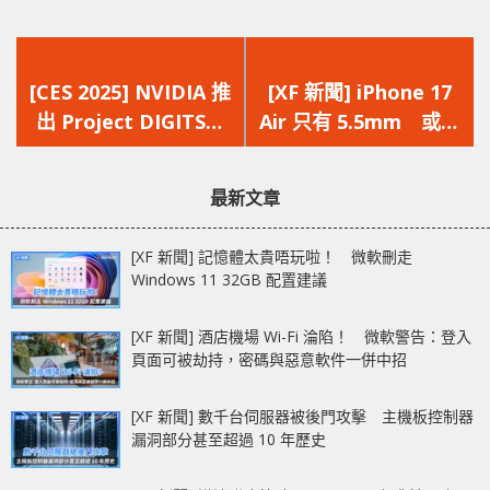
上
下
一
一
[CES 2025] NVIDIA 推
[XF 新聞] iPhone 17
篇
篇
出 Project DIGITS
Air 只有 5.5mm 或者
文
文
專為科研、學生設計的
只提供支援 eSIM
章：
章：
AI 超級電腦
最新文章
[XF 新聞] 記憶體太貴唔玩啦！ 微軟刪走
Windows 11 32GB 配置建議
[XF 新聞] 酒店機場 Wi-Fi 淪陷！ 微軟警告：登入
頁面可被劫持，密碼與惡意軟件一併中招
[XF 新聞] 數千台伺服器被後門攻擊 主機板控制器
漏洞部分甚至超過 10 年歷史