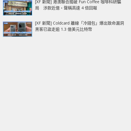
[XF 新聞] 港澳聯合搗破 Fun Coffee 咖啡科研騙
局 涉款近億‧聲稱高達 4 倍回報
[XF 新聞] Coldcard 離線「冷錢包」爆出致命漏洞
黑客已盜走逾 1.3 億美元比特幣