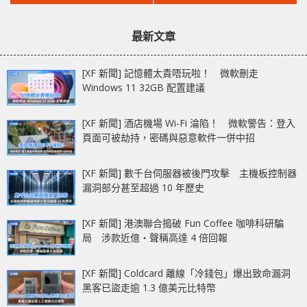
文
文
200 萬「殺豬盤」詐騙
決方案 免費應用程式
章：
章：
帳戶
KineStop 即時實現
最新文章
[XF 新聞] 記憶體太貴唔玩啦！ 微軟刪走
Windows 11 32GB 配置建議
[XF 新聞] 酒店機場 Wi-Fi 淪陷！ 微軟警告：登入
頁面可被劫持，密碼與惡意軟件一併中招
[XF 新聞] 數千台伺服器被後門攻擊 主機板控制器
漏洞部分甚至超過 10 年歷史
[XF 新聞] 港澳聯合搗破 Fun Coffee 咖啡科研騙
局 涉款近億‧聲稱高達 4 倍回報
[XF 新聞] Coldcard 離線「冷錢包」爆出致命漏洞
黑客已盜走逾 1.3 億美元比特幣