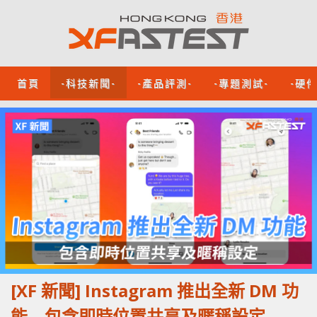
首頁
-科技新聞-
-產品評測-
-專題測試-
-硬
[XF 新聞] Instagram 推出全新 DM 功
能 包含即時位置共享及暱稱設定